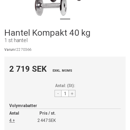
Hantel Kompakt 40 kg
1 st hantel
Varunr:
2270366
2 719 SEK
EXKL. MOMS
Antal:
(
St
):
-
+
Volymrabatter
Antal
Pris / st.
4 +
2 447 SEK