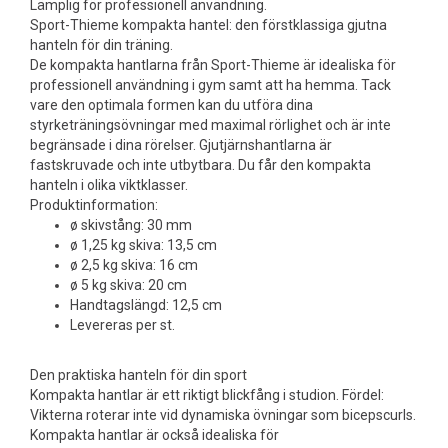
Lämplig för professionell användning.
Sport-Thieme kompakta hantel: den förstklassiga gjutna
hanteln för din träning.
De kompakta hantlarna från Sport-Thieme är idealiska för
professionell användning i gym samt att ha hemma. Tack
vare den optimala formen kan du utföra dina
styrketräningsövningar med maximal rörlighet och är inte
begränsade i dina rörelser. Gjutjärnshantlarna är
fastskruvade och inte utbytbara. Du får den kompakta
hanteln i olika viktklasser.
Produktinformation:
ø skivstång: 30 mm
ø 1,25 kg skiva: 13,5 cm
ø 2,5 kg skiva: 16 cm
ø 5 kg skiva: 20 cm
Handtagslängd: 12,5 cm
Levereras per st.
Den praktiska hanteln för din sport
Kompakta hantlar är ett riktigt blickfång i studion. Fördel:
Vikterna roterar inte vid dynamiska övningar som bicepscurls.
Kompakta hantlar är också idealiska för