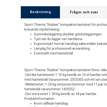
Beskrivning
Frågor och svar
Sport-Thieme "Rubber" kompakta hantelset för profess
krävande styrketräning.
Gummibeläggning skyddar golvbeläggningen.
Tyst när du lägger ner hantlarna
Ergonomiskt format handtag säkerställer bekvä
Lämplig för professionell användning
Eventuellt med hantelställ
Sport-Thieme "Rubber" kompakta hantelset finns i olika
-Det lilla hantelsetet 1-10 kg består av 10 st hantlar och 
med hantelställ Varunummer: 2555305 och ett set utan
-Mellansetet: 1-25 kg versionen kommer med 11 par han
hantelställ varunummer 1459252
-Det stora setet 1-30 kg består av 18 par hantlar.
Produktinformation:
Krom räfflade handtag