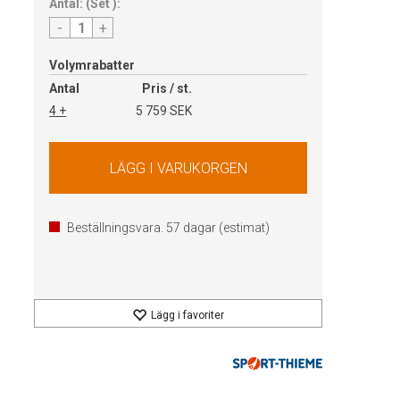
Antal:
(
Set
):
-
+
Volymrabatter
Antal
Pris / st.
4 +
5 759 SEK
Beställningsvara.
57
dagar (estimat)
Lägg i favoriter