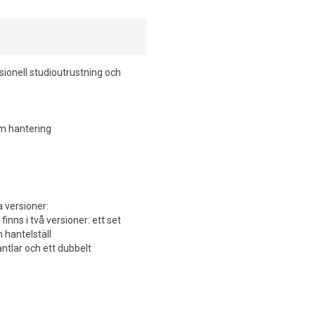
ionell studioutrustning och
m hantering
 versioner:
finns i två versioner: ett set
 hantelställ
tlar och ett dubbelt