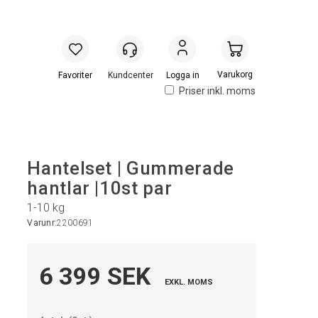
Handlevogn
Logga in
Priser inkl. moms
Hantelset | Gummerade
hantlar |10st par
1-10 kg
Varunr:
2200691
6 399 SEK
EXKL. MOMS