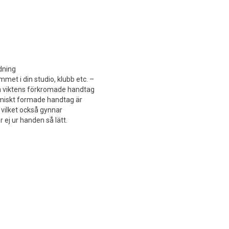
ndning
mmet i din studio, klubb etc. –
a viktens förkromade handtag
omiskt formade handtag är
, vilket också gynnar
ej ur handen så lätt.