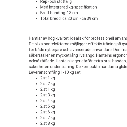
Rep- och stöttålig
Med integrerad kg-specifikation
Brett handtag: 13 cm
Total bredd: ca 20 cm - ca 39 cm
Hantlar av hög kvalitet: Idealisk för professionell anvä
De olika hantelvikterna möjliggör effektiv träning på gy
för både nybörjare och avancerade användare. Den fri
säkerställer en mycket lång livslängd. Hantelns ergon
också räfflade. Hanteln ligger därför extra bra i handen
säkerheten under träning. De kompakta hantlarna glider 
Leveransomfång 1-10 kg set:
2 st 1 kg
2 st 2 kg
2 st 1 kg
2 st 3 kg
2 st 4 kg
2 st 5 kg
2 st 6 kg
2 st 7 kg
2 st 8 kg