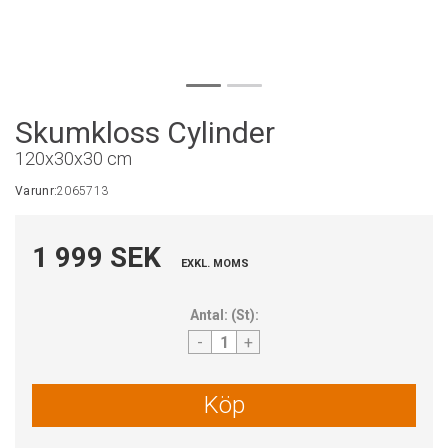
Skumkloss Cylinder
120x30x30 cm
Varunr:
2065713
1 999 SEK
EXKL. MOMS
Antal:
(
St
):
-
+
Köp