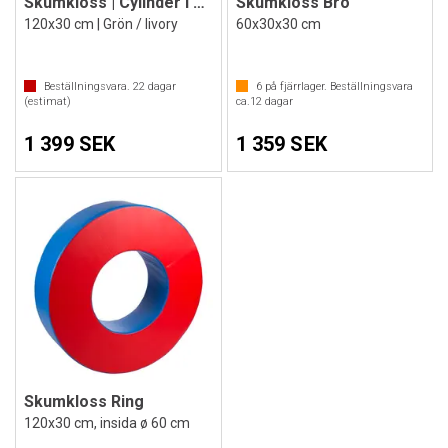
Skumkloss | Cylinder i skum
Skumkloss Bro
120x30 cm | Grön / Iivory
60x30x30 cm
Beställningsvara.
22
dagar
6
på fjärrlager. Beställningsvara
(estimat)
ca.
12
dagar
1 399 SEK
1 359 SEK
Skumkloss Ring
120x30 cm, insida ø 60 cm