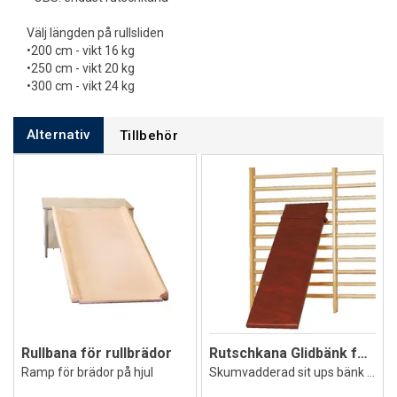
Välj längden på rullsliden
•200 cm - vikt 16 kg
•250 cm - vikt 20 kg
•300 cm - vikt 24 kg
Alternativ
Tillbehör
Rullbana för rullbrädor
Rutschkana Glidbänk för ribbstol
Ramp för brädor på hjul
Skumvadderad sit ups bänk till ribbstol