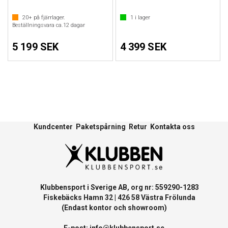
20+
på fjärrlager.
1
i lager
Beställningsvara ca.
12
dagar
5 199 SEK
4 399 SEK
Kundcenter
Paketspårning
Retur
Kontakta oss
Klubbensport i Sverige AB, org nr: 559290-1283
Fiskebäcks Hamn 32 | 426 58 Västra Frölunda
(Endast kontor och showroom)
E-post:
info@klubbensport.se