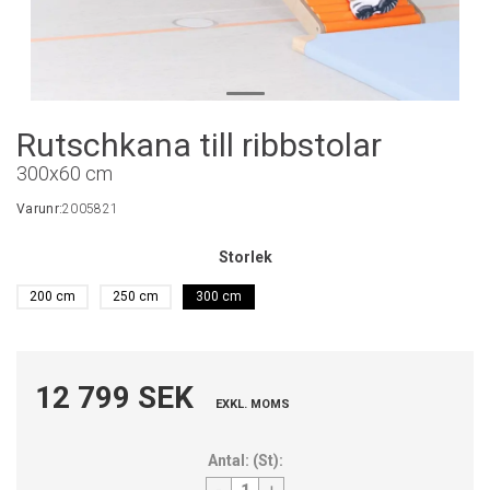
Rutschkana till ribbstolar
300x60 cm
Varunr:
2005821
Storlek
200 cm
250 cm
300 cm
12 799 SEK
EXKL. MOMS
Antal:
(
St
):