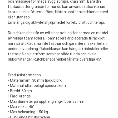
och massage för mage, rygg, rumpa, knän mm. Bara din
fantasi sätter gränser för hur du kan använda rutschkanan.
Huvudet eller fötterna först, klättra uppför rutschkanan med
eller utan rep.
En mångsidig aktivitetshjälpmedel för lek, idrott och terapi.
Rutschkana består av två sidor av björkfaner med en mittdel
av rörliga foam rollers. Foam rollers är placerade tillräckligt
nära så att kläderna inte fastnar och garanterar säkerheten
under användning. Rutschkanan kan hängas i ribbstolen eller
fästas på en plattform som har både runda och ovala
ribbor/stänger. Rutchbanabs vinkel får inte överstiga 45°.
Produktinformation
• Materialram: 30 mm tjock björk
• Materialrullar: belagt specialskum
• Bredd: 60 cm
• Färg: orange
• Max diameter på upphängning/ribba: 38 mm
• Max vinkel: 45°
• Max belastning: 150 kg
• OBS! endast rutschkana