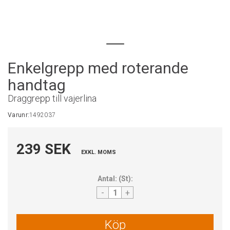
Enkelgrepp med roterande
handtag
Draggrepp till vajerlina
Varunr:
1492037
239 SEK
EXKL. MOMS
Antal:
(
St
):
-
+
Köp