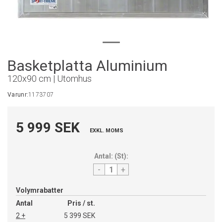
Basketplatta Aluminium
120x90 cm | Utomhus
Varunr:
1173707
5 999 SEK
EXKL. MOMS
Antal:
(
St
):
-
+
Volymrabatter
Antal
Pris / st.
2 +
5 399 SEK