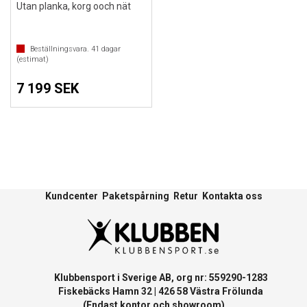
Utan planka, korg ooch nät
Beställningsvara.
41
dagar
(estimat)
7 199 SEK
Kundcenter
Paketspårning
Retur
Kontakta oss
Klubbensport i Sverige AB, org nr: 559290-1283
Fiskebäcks Hamn 32 | 426 58 Västra Frölunda
(Endast kontor och showroom)