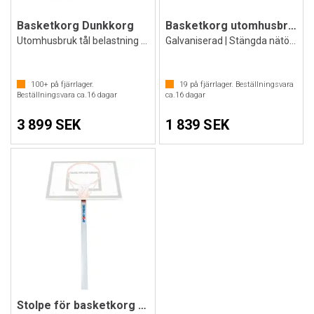
Basketkorg Dunkkorg
Basketkorg utomhusbruk
Utomhusbruk tål belastning 240 kg
Galvaniserad | Stängda nätöglor
100+
på fjärrlager.
19
på fjärrlager. Beställningsvara
Beställningsvara ca.
16
dagar
ca.
16
dagar
3 899 SEK
1 839 SEK
Stolpe för basketkorg m/höjdjustering