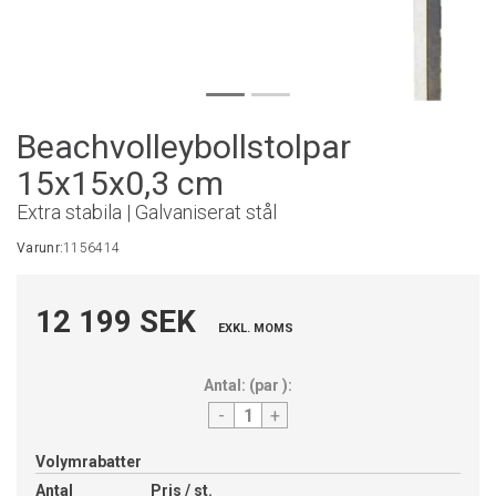
Beachvolleybollstolpar
15x15x0,3 cm
Extra stabila | Galvaniserat stål
Varunr:
1156414
12 199 SEK
EXKL. MOMS
Antal:
(
par
):
-
+
Volymrabatter
Antal
Pris / st.