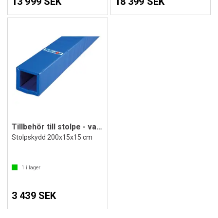
13 999 SEK
18 399 SEK
Tillbehör till stolpe - vaddering
Stolpskydd 200x15x15 cm
1
i lager
3 439 SEK