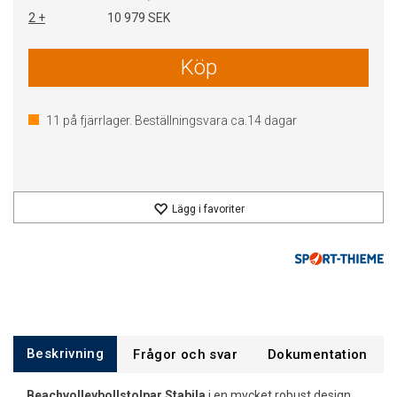
2 +
10 979 SEK
Köp
11
på fjärrlager. Beställningsvara ca.
14
dagar
Lägg i favoriter
Beskrivning
Frågor och svar
Dokumentation
Beachvolleybollstolpar Stabila
i en mycket robust design