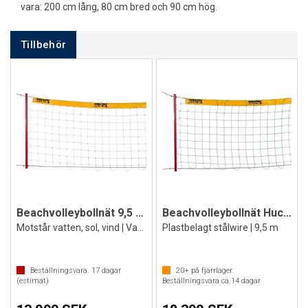
vara: 200 cm lång, 80 cm bred och 90 cm hög.
Tillbehör
Beachvolleybollnät 9,5 m av stålvajer
Beachvolleybollnät Huck Dralo
Motstår vatten, sol, vind | Vandalsäkert
Plastbelagt stålwire | 9,5 m
Beställningsvara.
17
dagar
20+
på fjärrlager.
(estimat)
Beställningsvara ca.
14
dagar