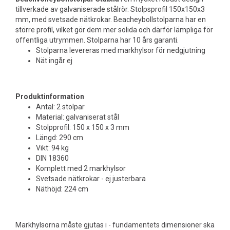
tillverkade av galvaniserade stålrör. Stolpsprofil 150x150x3
mm, med svetsade nätkrokar. Beacheybollstolparna har en
större profil, vilket gör dem mer solida och därför lämpliga för
offentliga utrymmen. Stolparna har 10 års garanti.
Stolparna levereras med markhylsor för nedgjutning
Nät ingår ej
Produktinformation
Antal: 2 stolpar
Material: galvaniserat stål
Stolpprofil: 150 x 150 x 3 mm
Längd: 290 cm
Vikt: 94 kg
DIN 18360
Komplett med 2 markhylsor
Svetsade nätkrokar - ej justerbara
Näthöjd: 224 cm
Markhylsorna måste gjutas i - fundamentets dimensioner ska