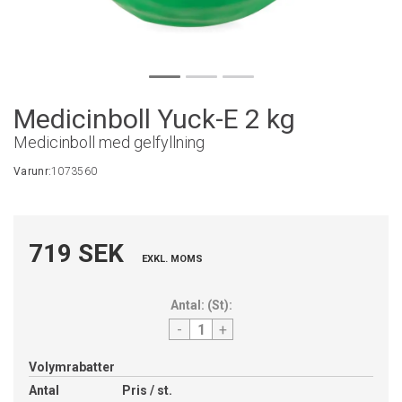
Medicinboll Yuck-E 2 kg
Medicinboll med gelfyllning
Varunr:
1073560
719 SEK
EXKL. MOMS
Antal:
(
St
):
-
+
Volymrabatter
Antal
Pris / st.