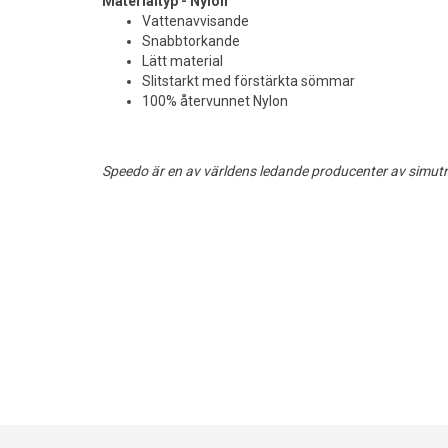
Materialtyp - Nylon
Vattenavvisande
Snabbtorkande
Lätt material
Slitstarkt med förstärkta sömmar
100% återvunnet Nylon
Speedo är en av världens ledande producenter av simut