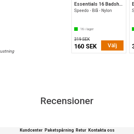
Essentials 16 Badshorts
Speedo - Blå - Nylon
S
16
i lager
319 SEK
Välj
160 SEK
rustning
Recensioner
Kundcenter
Paketspårning
Retur
Kontakta oss