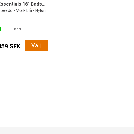
Essentials 16" Badshorts
peedo - Mörk blå - Nylon
100+
i lager
Välj
359 SEK