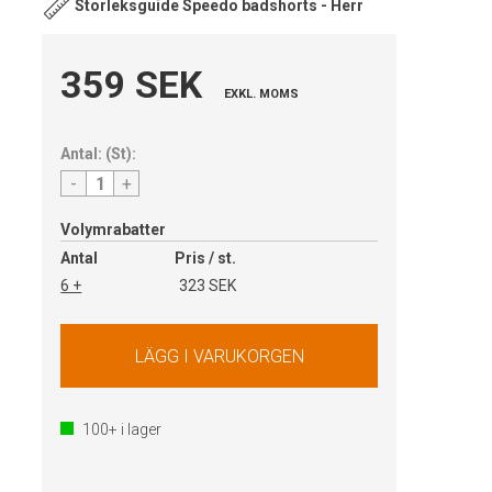
Storleksguide Speedo badshorts - Herr
359 SEK
EXKL. MOMS
Antal:
(
St
):
-
+
Volymrabatter
Antal
Pris / st.
6 +
323 SEK
100+
i lager