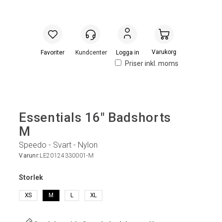
Handlevogn
Logga in
Priser inkl. moms
Essentials 16" Badshorts
M
Speedo - Svart - Nylon
Varunr:
LE20124330001-M
Storlek
XS
M
L
XL