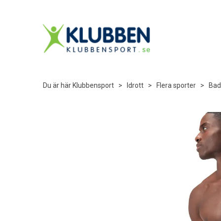
Du är här
Klubbensport
>
Idrott
>
Flera sporter
>
Bad