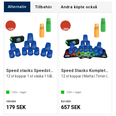
Alternativ
Tillbehör
Andra köpte också
10%
20%
Speed stacks Speedstackingkoppar Blå
Speed Stacks Komplett Set
12 st koppar 1 st väska 1 hållare
12 st koppar | Matta | Timer | Bag
100+
i lager
100+
i lager
199 SEK
821 SEK
179 SEK
657 SEK