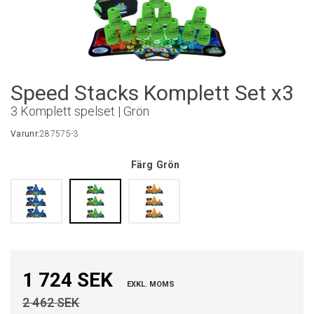
Speed Stacks Komplett Set x3
3 Komplett spelset | Grön
Varunr:
287575-3
Färg
Grön
1 724 SEK
EXKL. MOMS
2 462 SEK