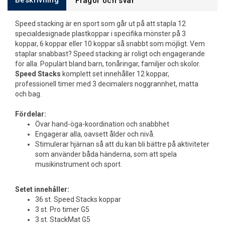
Beskrivning
Frågor och svar
Speed stacking är en sport som går ut på att stapla 12
specialdesignade plastkoppar i specifika mönster på 3
koppar, 6 koppar eller 10 koppar så snabbt som möjligt. Vem
staplar snabbast? Speed stacking är roligt och engagerande
för alla. Populärt bland barn, tonåringar, familjer och skolor.
Speed Stacks
komplett set innehåller 12 koppar,
professionell timer med 3 decimalers noggrannhet, matta
och bag.
Fördelar:
Övar hand-öga-koordination och snabbhet
Engagerar alla, oavsett ålder och nivå.
Stimulerar hjärnan så att du kan bli bättre på aktiviteter
som använder båda händerna, som att spela
musikinstrument och sport.
Setet innehåller:
36 st. Speed Stacks koppar
3 st. Pro timer G5
3 st. StackMat G5