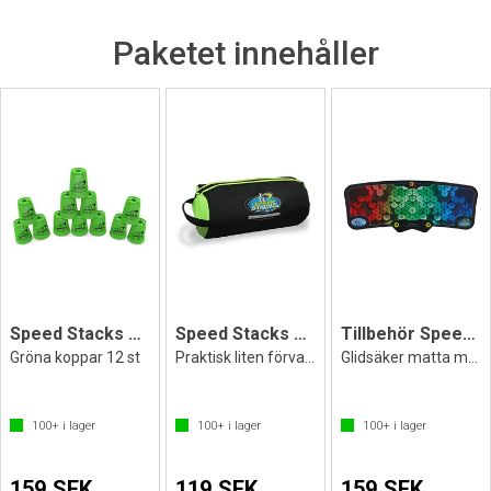
Paketet innehåller
Speed Stacks Cups Neon Green
Speed Stacks Gear Bag
Tillbehör Speed Stacks Mat G5 Pro
Gröna koppar 12 st
Praktisk liten förvaringsväska
Glidsäker matta med hållare för timer
100+
i lager
100+
i lager
100+
i lager
159 SEK
119 SEK
159 SEK