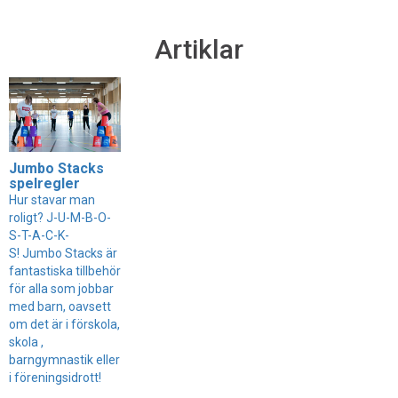
Artiklar
Jumbo Stacks
spelregler
Hur stavar man
roligt? J-U-M-B-O-
S-T-A-C-K-
S! Jumbo Stacks är
fantastiska tillbehör
för alla som jobbar
med barn, oavsett
om det är i förskola,
skola ,
barngymnastik eller
i föreningsidrott!