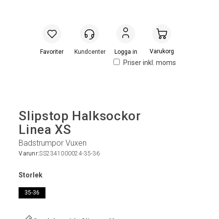
Handlevogn
Logga in
Priser inkl. moms
Slipstop Halksockor
Linea XS
Badstrumpor Vuxen
Varunr:
SS2341000024-35-36
Storlek
35-36