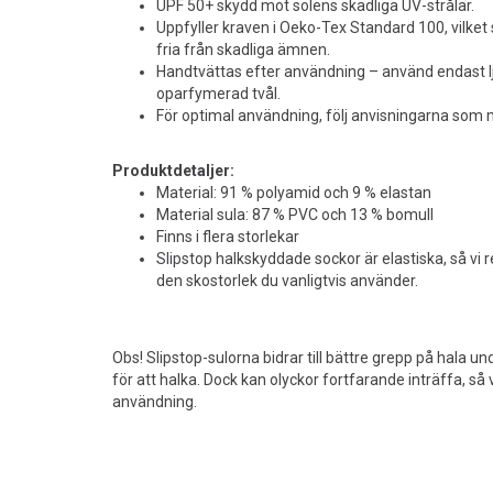
UPF 50+ skydd mot solens skadliga UV-strålar.
Uppfyller kraven i Oeko-Tex Standard 100, vilket 
fria från skadliga ämnen.
Handtvättas efter användning – använd endast l
oparfymerad tvål.
För optimal användning, följ anvisningarna som 
Produktdetaljer:
Material: 91 % polyamid och 9 % elastan
Material sula: 87 % PVC och 13 % bomull
Finns i flera storlekar
Slipstop halkskyddade sockor är elastiska, så vi
den skostorlek du vanligtvis använder.
Obs! Slipstop-sulorna bidrar till bättre grepp på hala u
för att halka. Dock kan olyckor fortfarande inträffa, så
användning.