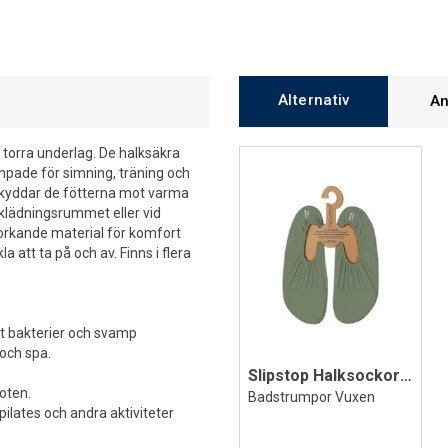
Alternativ
An
 torra underlag. De halksäkra
ämpade för simning, träning och
 skyddar de fötterna mot varma
mklädningsrummet eller vid
orkande material för komfort
 att ta på och av. Finns i flera
t bakterier och svamp
 och spa.
Slipstop Halksockor Basil
foten.
Badstrumpor Vuxen
ilates och andra aktiviteter