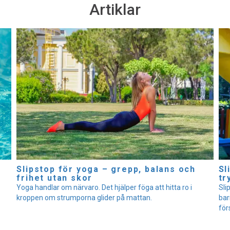
Artiklar
Slipstop för yoga – grepp, balans och
Sl
frihet utan skor
tr
Yoga handlar om närvaro. Det hjälper föga att hitta ro i
Sli
kroppen om strumporna glider på mattan.
bar
för