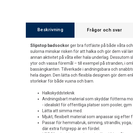
Beskrivning
Frågor och svar
Slipstop badsockor
ger bra fotfäste på både våta och
sulorna minskar risken för att halka och gör dem väl l
annan aktivitet på våta eller hala underlag. Dessutom
ytor och vassa föremål – till exempel på stranden, i o
bassängkanten. Tillverkade i andningsbara och snabbt
hela dagen. Den lätta och flexibla designen gör dem enkla
storlekar för både vuxna och barn.
Halkskyddsteknik
Andningsbart material som skyddar fötterna mo
- idealiskt för offentliga platser som pooler, gym
Lätta att simma med.
Mjukt, flexibelt material som anpassar sig efter 
Passar för hemmabruk, simning, strandliv, yoga, p
där extra fotgrepp är en fördel.