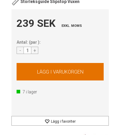
Storleksguide Slipstop Vuxen
239 SEK
EXKL. MOMS
Antal:
(
par
):
-
+
7
i lager
Lägg i favoriter