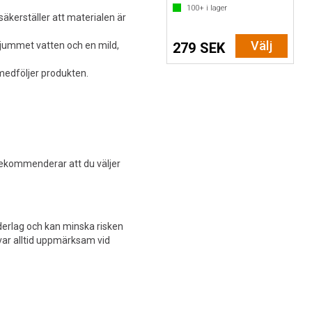
100+
i lager
säkerställer att materialen är
Välj
jummet vatten och en mild,
279 SEK
medföljer produkten.
 rekommenderar att du väljer
nderlag och kan minska risken
 var alltid uppmärksam vid