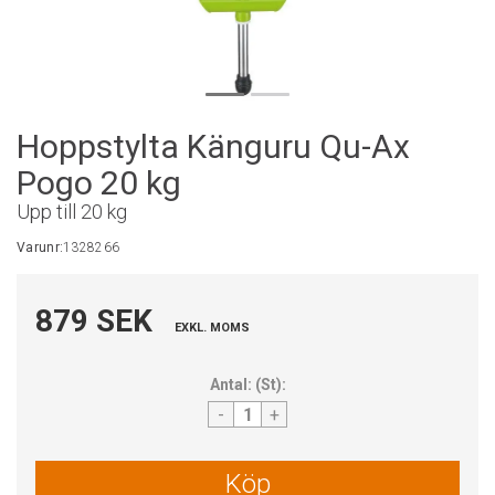
Hoppstylta Känguru Qu-Ax
Pogo 20 kg
Upp till 20 kg
Varunr:
1328266
879 SEK
EXKL. MOMS
Antal:
(
St
):
-
+
Köp