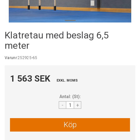
Klatretau med beslag 6,5
meter
Varunr:
252925-65
1 563 SEK
EXKL. MOMS
Antal:
(
St
):
-
+
Köp