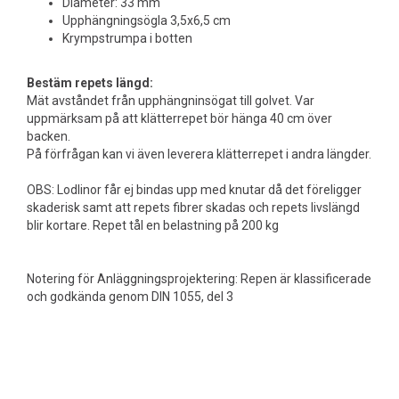
Diameter: 33 mm
Upphängningsögla 3,5x6,5 cm
Krympstrumpa i botten
Bestäm repets längd:
Mät avståndet från upphängninsögat till golvet. Var
uppmärksam på att klätterrepet bör hänga 40 cm över
backen.
På förfrågan kan vi även leverera klätterrepet i andra längder.
OBS: Lodlinor får ej bindas upp med knutar då det föreligger
skaderisk samt att repets fibrer skadas och repets livslängd
blir kortare. Repet tål en belastning på 200 kg
Notering för Anläggningsprojektering: Repen är klassificerade
och godkända genom DIN 1055, del 3