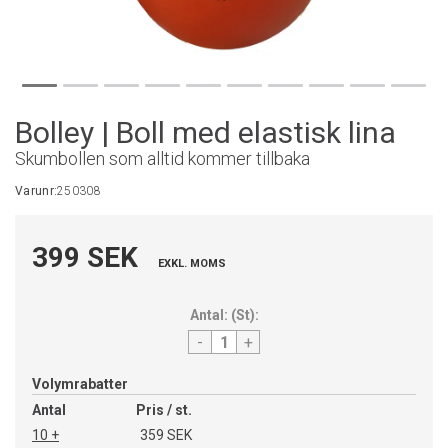
Bolley | Boll med elastisk lina
Skumbollen som alltid kommer tillbaka
Varunr:
250308
399 SEK
EXKL. MOMS
Antal:
(
St
):
-
+
Volymrabatter
Antal
Pris / st.
10 +
359 SEK