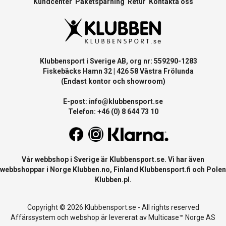
Kundcenter
Paketspårning
Retur
Kontakta oss
Klubbensport i Sverige AB, org nr: 559290-1283
Fiskebäcks Hamn 32 | 426 58 Västra Frölunda
(Endast kontor och showroom)
E-post:
info@klubbensport.se
Telefon: +46 (0) 8 644 73 10
Vår webbshop i Sverige är
Klubbensport.se
. Vi har även
webbshoppar i Norge
Klubben.no
, Finland
Klubbensport.fi
och Polen
Klubben.pl
.
Copyright © 2026 Klubbensport.se - All rights reserved
Affärssystem
och
webshop
är levererat av
Multicase™ Norge AS