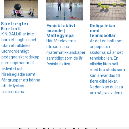
Spelregler
Fysiskt aktivt
Roliga lekar
Kin-ball
lärande |
med
KIN-BALL® är inte
Mattegympa
tennisbollar
bara ett lagbollspel
Här får eleverna
Är det en boll som
utan ett alldeles
utmana sina
är populär i
utomordentligt
matematikkunskaper
skolorna, så är det
pedagogiskt redskap
samtidigt som de är
tennisbollen. En
som uppmanar till
fysiskt aktiva.
allsidig liten boll
aktivitet och
med bra studs som
rörelseglädje samt
kan användas till
får grupper att känna
flera olika lekar.
att de lyckas
Nedan kan du läsa
tillsammans
om några av dem.