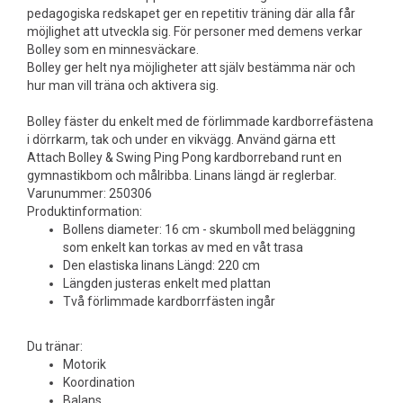
pedagogiska redskapet ger en repetitiv träning där alla får
möjlighet att utveckla sig. För personer med demens verkar
Bolley som en minnesväckare.
Bolley ger helt nya möjligheter att själv bestämma när och
hur man vill träna och aktivera sig.
Bolley fäster du enkelt med de förlimmade kardborrefästena
i dörrkarm, tak och under en vikvägg. Använd gärna ett
Attach Bolley & Swing Ping Pong kardborreband runt en
gymnastikbom och målribba. Linans längd är reglerbar.
Varunummer: 250306
Produktinformation:
Bollens diameter: 16 cm - skumboll med beläggning
som enkelt kan torkas av med en våt trasa
Den elastiska linans Längd: 220 cm
Längden justeras enkelt med plattan
Två förlimmade kardborrfästen ingår
Du tränar:
Motorik
Koordination
Balans