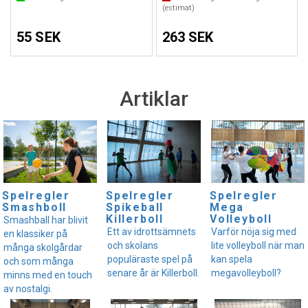
(estimat)
55 SEK
263 SEK
Artiklar
Spelregler
Spelregler
Spelregler
Smashboll
Spikeball
Mega
Killerboll
Volleyboll
Smashball har blivit
Ett av idrottsämnets
Varför nöja sig med
en klassiker på
och skolans
lite volleyboll när man
många skolgårdar
populäraste spel på
kan spela
och som många
senare år är Killerboll.
megavolleyboll?
minns med en touch
av nostalgi.