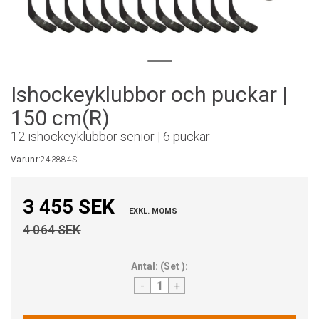
Ishockeyklubbor och puckar |
150 cm(R)
12 ishockeyklubbor senior | 6 puckar
Varunr:
243884S
3 455 SEK
EXKL. MOMS
4 064 SEK
Antal:
(
Set
):
-
+