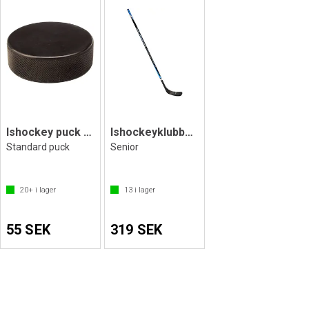
Ishockey puck Svart
Ishockeyklubba 150 cm (R)
Standard puck
Senior
20+
i lager
13
i lager
55 SEK
319 SEK