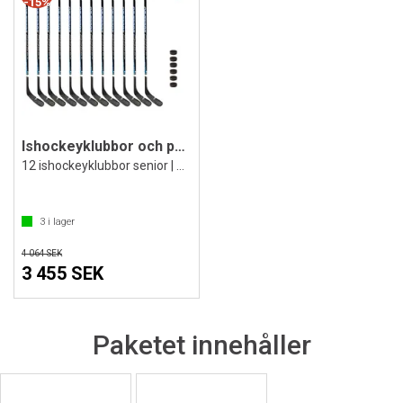
15%
Ishockeyklubbor och puckar | 150 cm (L)
12 ishockeyklubbor senior | 6 puckar
3
i lager
4 064 SEK
3 455 SEK
Paketet innehåller