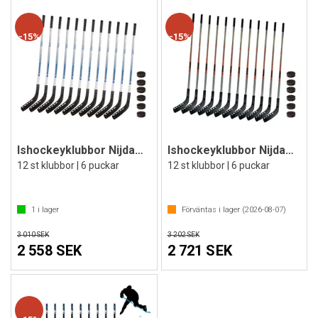
15%
15%
Ishockeyklubbor Nijdam®, 110 cm12 st.
Ishockeyklubbor Nijdam®, 135 cm12 st.
12 st klubbor | 6 puckar
12 st klubbor | 6 puckar
1
i lager
Förväntas i lager (
2026-08-07
)
3 010 SEK
3 202 SEK
2 558 SEK
2 721 SEK