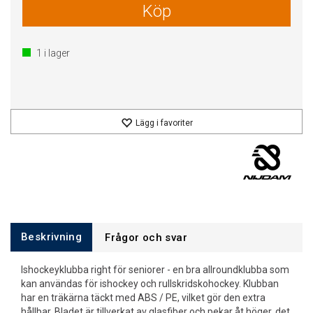
Köp
1
i lager
Lägg i favoriter
Beskrivning
Frågor och svar
Ishockeyklubba right för seniorer - en bra allroundklubba som
kan användas för ishockey och rullskridskohockey. Klubban
har en träkärna täckt med ABS / PE, vilket gör den extra
hållbar. Bladet är tillverkat av glasfiber och pekar åt höger, det