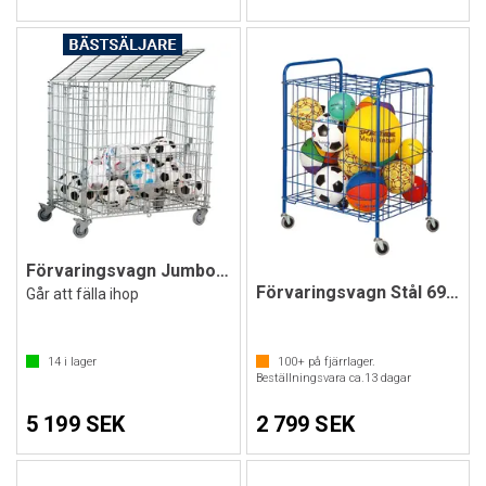
Förvaringsvagn Jumbo XXL 100x104x62 cm
Förvaringsvagn Stål 69 x 94 x 53 cm
Går att fälla ihop
14
i lager
100+
på fjärrlager.
Beställningsvara ca.
13
dagar
5 199 SEK
2 799 SEK