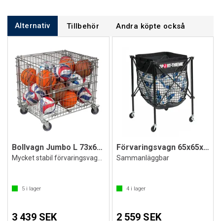
Alternativ
Tillbehör
Andra köpte också
Bollvagn Jumbo L 73x60x80 cm
Förvaringsvagn 65x65x88 cm
Mycket stabil förvaringsvagn för bollar
Sammanläggbar
5
i lager
4
i lager
3 439 SEK
2 559 SEK