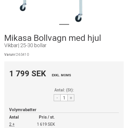
Mikasa Bollvagn med hjul
Vikbar| 25-30 bollar
Varunr:
263410
1 799 SEK
EXKL. MOMS
Antal:
(
St
):
-
+
Volymrabatter
Antal
Pris / st.
2 +
1 619 SEK