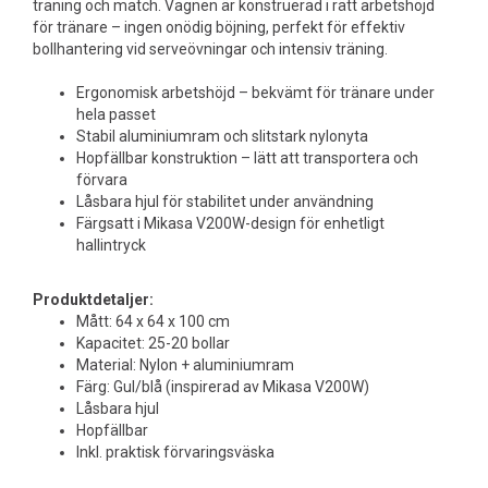
träning och match. Vagnen är konstruerad i rätt arbetshöjd
för tränare – ingen onödig böjning, perfekt för effektiv
bollhantering vid serveövningar och intensiv träning.
Ergonomisk arbetshöjd – bekvämt för tränare under
hela passet
Stabil aluminiumram och slitstark nylonyta
Hopfällbar konstruktion – lätt att transportera och
förvara
Låsbara hjul för stabilitet under användning
Färgsatt i Mikasa V200W-design för enhetligt
hallintryck
Produktdetaljer:
Mått: 64 x 64 x 100 cm
Kapacitet: 25-20 bollar
Material: Nylon + aluminiumram
Färg: Gul/blå (inspirerad av Mikasa V200W)
Låsbara hjul
Hopfällbar
Inkl. praktisk förvaringsväska