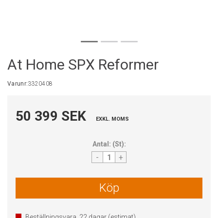
At Home SPX Reformer
Varunr:
3320408
50 399 SEK
EXKL. MOMS
Antal:
(
St
):
-
+
Köp
Beställningsvara.
22
dagar (estimat)