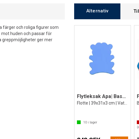
Alternativ
Ti
a färger och roliga figurer som
ig mot huden och passar för
liga greppmöjligheter ger mer
Flytleksak Apa| Bassänglek
Flotte | 39x31x3 cm | Vattenlek
10
i lager
(