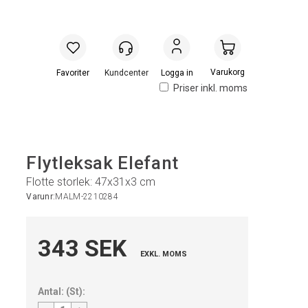
Handlevogn
Logga in
Priser inkl. moms
Flytleksak Elefant
Flotte storlek: 47x31x3 cm
Varunr:
MALM-2210284
343 SEK
EXKL. MOMS
Antal:
(
St
):