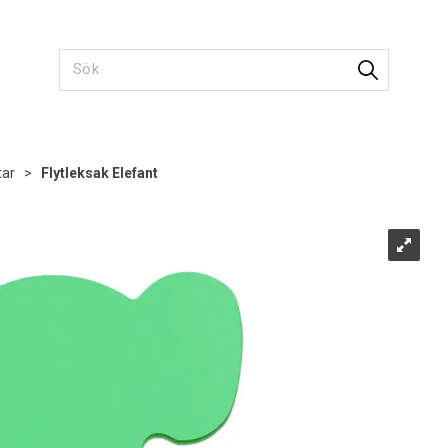
tar
>
Flytleksak Elefant