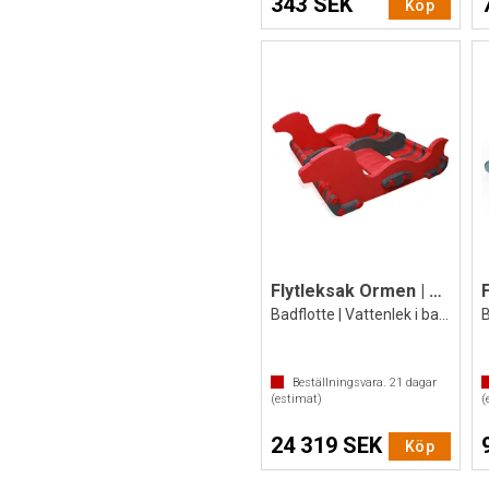
343 SEK
Köp
Flytleksak Ormen | 194x75x69 cm
Badflotte | Vattenlek i bassäng | Pool
Beställningsvara.
21
dagar
(estimat)
(
24 319 SEK
Köp