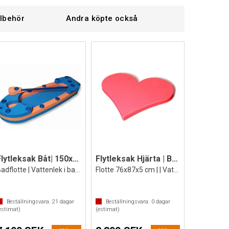
llbehör
Andra köpte också
Flytleksak Båt| 150x49x21 cm
Flytleksak Hjärta | Basänglek
Badflotte | Vattenlek i bassäng | Pool
Flotte 76x87x5 cm | | Vattenlek
Beställningsvara.
21
dagar
Beställningsvara.
0
dagar
estimat)
(estimat)