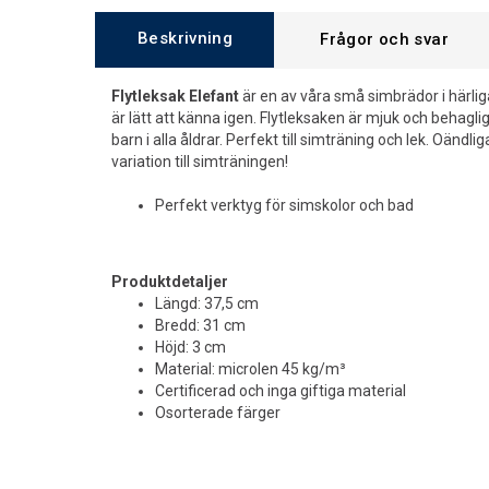
Beskrivning
Frågor och svar
Flytleksak Elefant
är en av våra små simbrädor i härlig
är lätt att känna igen. Flytleksaken är mjuk och behagl
barn i alla åldrar. Perfekt till simträning och lek. Oänd
variation till simträningen!
Perfekt verktyg för simskolor och bad
Produktdetaljer
Längd: 37,5 cm
Bredd: 31 cm
Höjd: 3 cm
Material: microlen 45 kg/m³
Certificerad och inga giftiga material
Osorterade färger