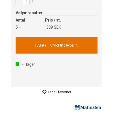
-
+
Volymrabatter
Antal
Pris / st.
5 +
309 SEK
7
i lager
Lägg i favoriter