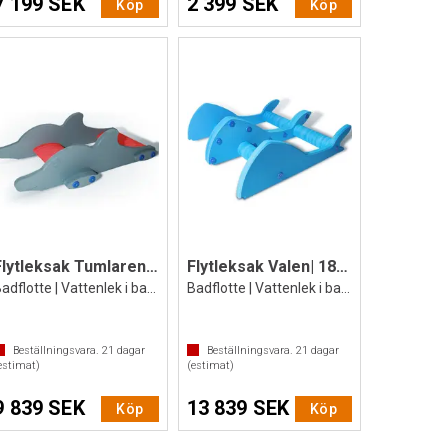
7 199 SEK
2 399 SEK
Köp
Köp
Flytleksak Tumlaren| 194x122x51 cm
Flytleksak Valen| 180x138x54 cm
Badflotte | Vattenlek i bassäng | Pool
Badflotte | Vattenlek i bassäng | Pool
Beställningsvara.
21
dagar
Beställningsvara.
21
dagar
estimat)
(estimat)
9 839 SEK
13 839 SEK
Köp
Köp