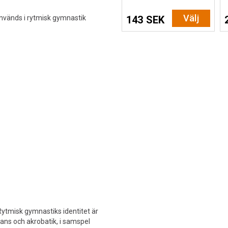
Välj
nvänds i rytmisk gymnastik
143 SEK
Rytmisk gymnastiks identitet är
lans och akrobatik, i samspel