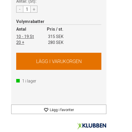
Antal:
(
St
):
-
+
Volymrabatter
Antal
Pris / st.
10 - 19 St
315 SEK
20 +
280 SEK
1
i lager
Lägg i favoriter