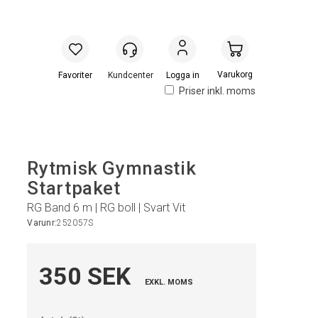
Handlevogn
Logga in
Priser inkl. moms
Rytmisk Gymnastik
Startpaket
RG Band 6 m | RG boll | Svart Vit
Varunr:
252057S
350 SEK
EXKL. MOMS