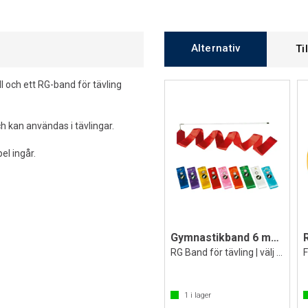
Alternativ
Ti
l och ett RG-band för tävling
ch kan användas i tävlingar.
el ingår.
Gymnastikband 6 meter
RG Band för tävling | välj färg
1
i lager