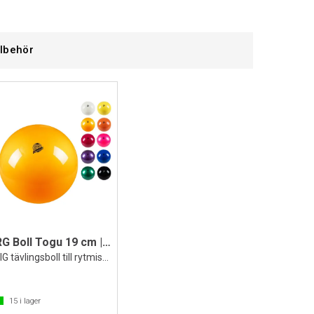
llbehör
RG Boll Togu 19 cm | 420 gr
FIG tävlingsboll till rytmisk gymnastik
15
i lager