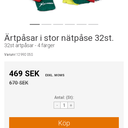
Ärtpåsar i stor nätpåse 32st.
32st ärtpåsar - 4 färger
Varunr:
1299205S
469 SEK
EXKL. MOMS
670 SEK
Antal:
(
St
):
-
+
Köp