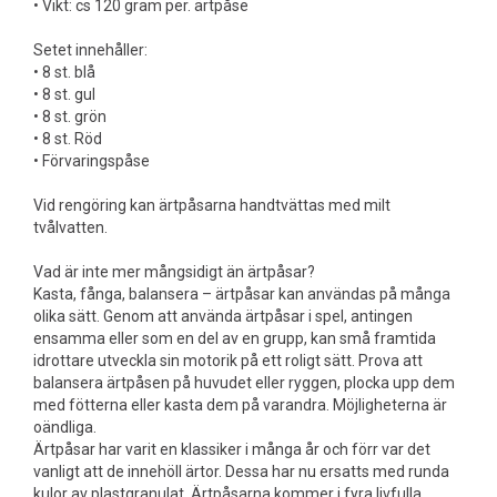
• Vikt: cs 120 gram per. ärtpåse
Setet innehåller:
• 8 st. blå
• 8 st. gul
• 8 st. grön
• 8 st. Röd
• Förvaringspåse
Vid rengöring kan ärtpåsarna handtvättas med milt
tvålvatten.
Vad är inte mer mångsidigt än ärtpåsar?
Kasta, fånga, balansera – ärtpåsar kan användas på många
olika sätt. Genom att använda ärtpåsar i spel, antingen
ensamma eller som en del av en grupp, kan små framtida
idrottare utveckla sin motorik på ett roligt sätt. Prova att
balansera ärtpåsen på huvudet eller ryggen, plocka upp dem
med fötterna eller kasta dem på varandra. Möjligheterna är
oändliga.
Ärtpåsar har varit en klassiker i många år och förr var det
vanligt att de innehöll ärtor. Dessa har nu ersatts med runda
kulor av plastgranulat. Ärtpåsarna kommer i fyra livfulla