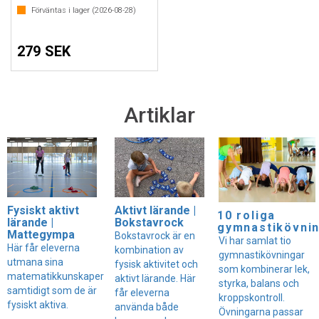
Förväntas i lager (
2026-08-28
)
279 SEK
Artiklar
Fysiskt aktivt
Aktivt lärande |
10 roliga
lärande |
Bokstavrock
gymnastikövni
Mattegympa
Bokstavrock är en
Vi har samlat tio
Här får eleverna
kombination av
gymnastikövningar
utmana sina
fysisk aktivitet och
som kombinerar lek,
matematikkunskaper
aktivt lärande. Här
styrka, balans och
samtidigt som de är
får eleverna
kroppskontroll.
fysiskt aktiva.
använda både
Övningarna passar