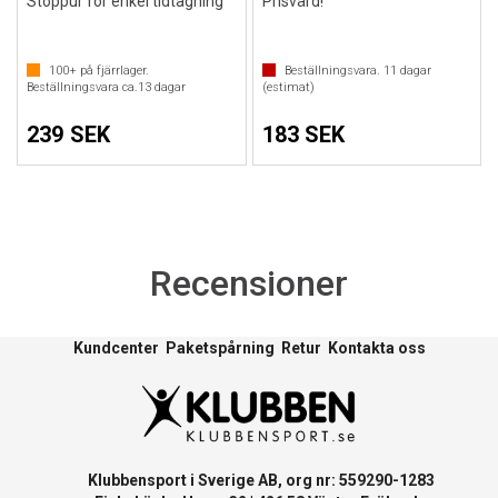
Stoppur för enkel tidtagning
Prisvärd!
100+
på fjärrlager.
Beställningsvara.
11
dagar
Beställningsvara ca.
13
dagar
(estimat)
239 SEK
183 SEK
Recensioner
Kundcenter
Paketspårning
Retur
Kontakta oss
Klubbensport i Sverige AB, org nr: 559290-1283