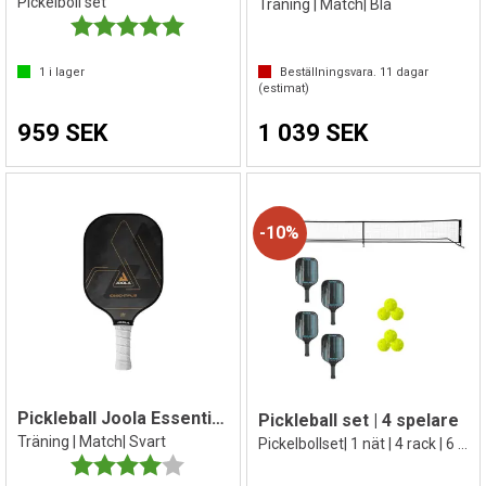
Pickelboll set
Träning | Match| Blå
Betyg:
5.0 utav 5 stjärnor
1
i lager
Beställningsvara.
11
dagar
(estimat)
959 SEK
1 039 SEK
10%
Pickleball Joola Essentials Paddle
Pickleball set | 4 spelare
Träning | Match| Svart
Pickelbollset| 1 nät | 4 rack | 6 bollar
Betyg:
4.0 utav 5 stjärnor