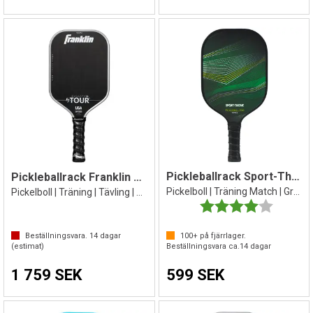
Pickleballrack Sport-Thieme XSpace 10mm
Pickleballrack Franklin Dynasty Grå
Pickelboll | Träning Match | Grön/ svart
Pickelboll | Träning | Tävling | 16 mm
Betyg:
4.0 utav 
Beställningsvara.
14
dagar
100+
på fjärrlager.
(estimat)
Beställningsvara ca.
14
dagar
1 759 SEK
599 SEK