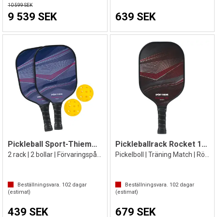
10 599 SEK
9 539 SEK
639 SEK
Pickleball Sport-Thieme Paddle Touch
Pickleballrack Rocket 10 mm
2 rack | 2 bollar | Förvaringspåse
Pickelboll | Träning Match | Röd/ svart
Beställningsvara.
102
dagar
Beställningsvara.
102
dagar
(estimat)
(estimat)
439 SEK
679 SEK