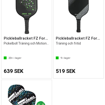
Pickleballracket FZ Forza Drive 500
Pickleballracket FZ Forza Furious 1000V2
Pickelboll Träning och Motionsspel
Träning och fritid
20+
i lager
9
i lager
639 SEK
519 SEK