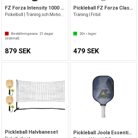
FZ Forza Intensity 1000 | 16 mm
Pickleball FZ Forza Classic P100 Paddle
Pickelboll | Träning och Motionsspel
Träning | Fritid
Beställningsvara.
21
dagar
20+
i lager
(estimat)
879 SEK
479 SEK
Pickleball Halvbaneset
Pickleball Joola Essentials Paddle