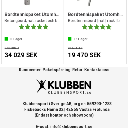
Bordtennispaket Utomhus
Bordtennispaket Utomhusbord Stiga
Betongbord, nät, racket och bollar
Bordtennisbord | nät | rack | bollar
Betyg:
5.0 utav 5 stjärnor
Betyg:
5.0 utav 
6
i lager
13
i lager
37 810 SEK
21 634 SEK
34 029 SEK
19 470 SEK
Kundcenter
Paketspårning
Retur
Kontakta oss
Klubbensport i Sverige AB, org nr: 559290-1283
Fiskebäcks Hamn 32 | 426 58 Västra Frölunda
(Endast kontor och showroom)
E-post:
info@klubbensport.se