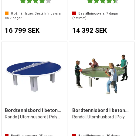
Betyg:
4.0 utav 5 stjärnor
Betyg:
4.8 utav 
8
på fjärrlager. Beställningsvara
Beställningsvara.
7
dagar
ca.
7
dagar
(estimat)
16 799 SEK
14 392 SEK
Bordtennisbord i betong | Runt 240 cm
Bordtennisbord i betong | Runt 240 cm
Rondo | Utomhusbord | Polymerbetong Blå
Rondo | Utomhusbord | Polymerbetong Grå
Beställningsvara.
25
dagar
Beställningsvara.
30
dagar