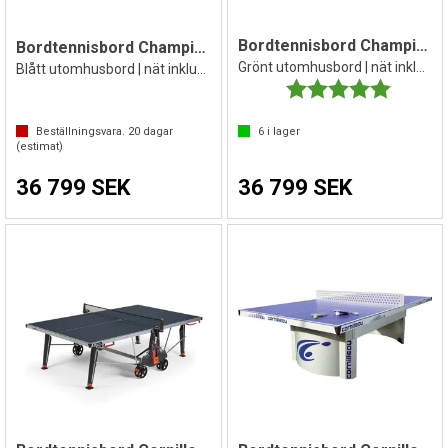
Bordtennisbord Champion rundade kanter
Bordtennisbord Champion rundade kanter
Grönt utomhusbord | nät inkluderat
Blått utomhusbord | nät inkluderat
Betyg:
5.0 utav 
Beställningsvara.
20
dagar
6
i lager
(estimat)
36 799 SEK
36 799 SEK