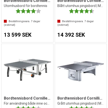
Bordtennisbord Cornilleau 500X
Bordtennisbord Cornilleau 510M Campus
Utomhusbord för bordtennis
Blått utomhus pingisbord | Med nät
Betyg:
4.0 utav 5 stjärnor
Betyg:
4.5 utav 
Beställningsvara.
7
dagar
Beställningsvara.
7
dagar
(estimat)
(estimat)
13 599 SEK
14 392 SEK
Bordtennisbord Cornilleau 540M Crossover
Bordtennisbord Cornillieau 510M Campus
För användning både inne och ute
Grått utomhus pingisbord | Med nät