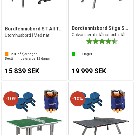
Bordtennisbord Stiga Seasons Outdoor
Bordtennisbord ST All Terrain
Galvaniserat stålnät och stålben
Utomhusbord | Med nät
Betyg:
4.7 utav 
20+
på fjärrlager.
13
i lager
Beställningsvara ca.
12
dagar
15 839 SEK
19 999 SEK
10%
10%