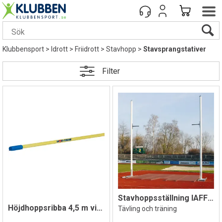
Klubbensport
>
Idrott
>
Friidrott
>
Stavhopp
>
Stavsprangstativer
Filter
Stavhoppsställning IAFF godkänd
Höjdhoppsribba 4,5 m vit/röd
Tävling och träning