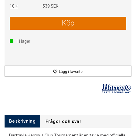
10 +
539 SEK
Köp
1
i lager
Lägg i favoriter
Beskrivning
Frågor och svar
Darttavla Harrows Club Tournament är en tavla med officiella