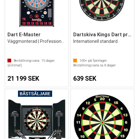
Dart E-Master
Dartskiva Kings Dart professionell HD
Väggmonterad | Professionell | Turnering
Internationell standard
Beställningsvara.
15
dagar
100+
på fjärrlager.
(estimat)
Beställningsvara ca.
6
dagar
21 199 SEK
639 SEK