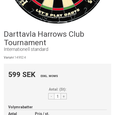
Darttavla Harrows Club
Tournament
Internationell standard
Varunr:
149524
599 SEK
EXKL. MOMS
Antal:
(
St
):
-
+
Volymrabatter
Antal
Pris / st.