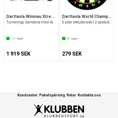
Darttavla Winmau Xtreme
Darttavla World Champion Family
Turnerings dartskiva med skåp och pilar
6 pilar inkluderade | 2 spelsidor
17
i lager
8
i lager
1 919 SEK
279 SEK
Kundcenter
Paketspårning
Retur
Kontakta oss