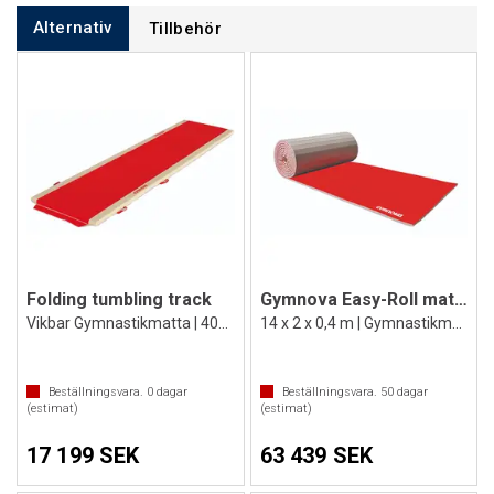
Alternativ
Tillbehör
Folding tumbling track
Gymnova Easy-Roll matta 14 m
Vikbar Gymnastikmatta | 400 x 100 x 5 cm
14 x 2 x 0,4 m | Gymnastikmatta på rulle
Beställningsvara.
0
dagar
Beställningsvara.
50
dagar
(estimat)
(estimat)
17 199 SEK
63 439 SEK