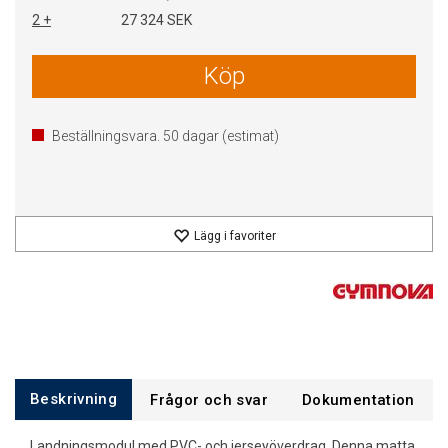
2 +
27 324 SEK
Köp
Beställningsvara.
50
dagar (estimat)
Lägg i favoriter
Beskrivning
Frågor och svar
Dokumentation
Landningsmodul med PVC- och jerseyöverdrag. Denna matta