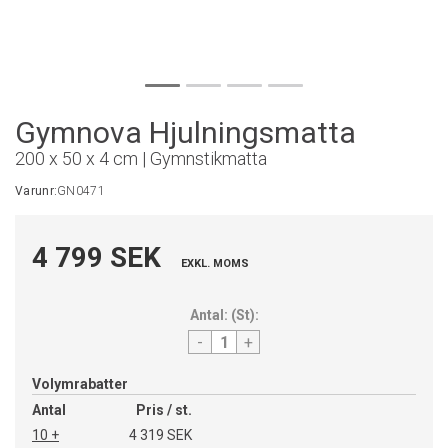
Gymnova Hjulningsmatta
200 x 50 x 4 cm | Gymnstikmatta
Varunr:
GN0471
4 799 SEK
EXKL. MOMS
Antal:
(
St
):
-
+
Volymrabatter
Antal
Pris / st.
10 +
4 319 SEK