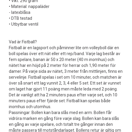
• Vikt: 290 gram
• Material: nappaläder
- latexblåsa
• DTB testad
• Utbytbar ventil
Vad är Fistball?
Fistball är en lagsport och påminner lite om volleyboll där en
boll spelas över ett nät eller ett rep/band. Varje lag består av
fem spelare, banan är 50 x 20 meter (40 m inomhus) och
nätet har en höjd på 2 meter för herrar och 1,90 meter för
damer. På varje sida av nätet, 3 meter från mittlinjen, finns en
servelinje. Fistball spelas i set om 10 minuter, och matchen är
över så snart ett lag vunnit 2, 3, 4 eller 5 set. Ett set är vunnet
om laget har gjort 11 poäng men måste leda med 2 poäng.
Det är vanligt att ha 2 minuters paus efter varje set, och 10
minuters paus efter fjärde set. Fistball kan spelas både
inomhus och utomhus.
Passningar: Bollen kan bara slås med en arm. Bollen får
vidröra marken en gång före varje slag. Bollen kan bara slås
en gång av varje spelare, och totalt tre gånger innan den
måste passera till motståndarlaget. Bollens retur är giltig om