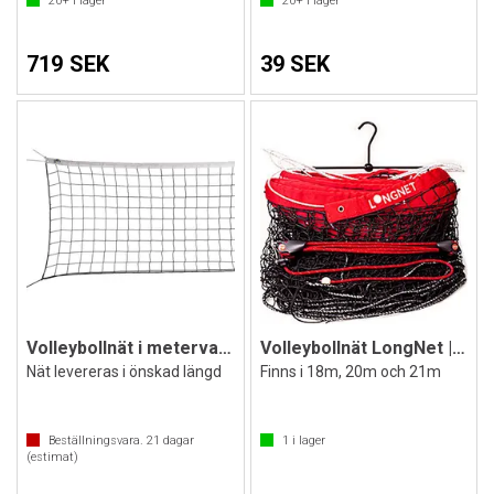
20+
i lager
20+
i lager
719 SEK
39 SEK
Volleybollnät i metervara
Volleybollnät LongNet | Långt nät
Nät levereras i önskad längd
Finns i 18m, 20m och 21m
Beställningsvara.
21
dagar
1
i lager
(estimat)