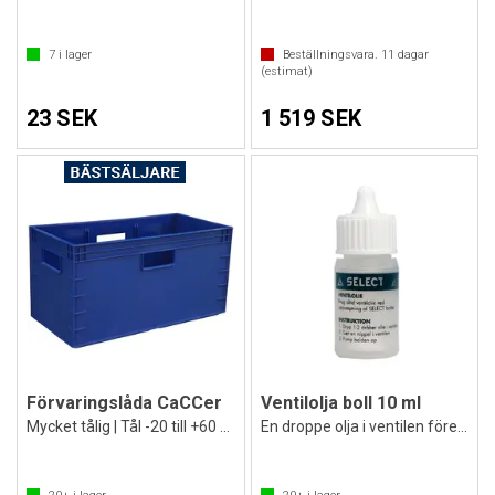
7
i lager
Beställningsvara.
11
dagar
(estimat)
23 SEK
1 519 SEK
Förvaringslåda CaCCer
Ventilolja boll 10 ml
Mycket tålig | Tål -20 till +60 grader
En droppe olja i ventilen före pumpning