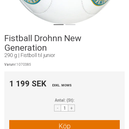
Fistball Drohnn New
Generation
290 g | Fistboll til junior
Varunr:
1070385
1 199 SEK
EXKL. MOMS
Antal:
(
St
):
-
+
Köp