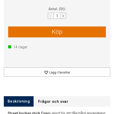
Antal:
(
St
):
-
+
Köp
14
i lager
Lägg i favoriter
Beskrivning
Frågor och svar
Street hockey stick Cup
är gjord för att tåla hård användning.