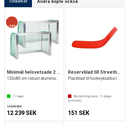
Tillbehör
Andra köpte också
10%
Minimål helsvetsade 2 st.
Reservblad till Streethockeyklubba Cup
120x80 cm robust aluminiummål
Plastblad til hockeyklubba | Rött
7
i lager
Beställningsvara.
11
dagar
(estimat)
13 599 SEK
12 239 SEK
151 SEK