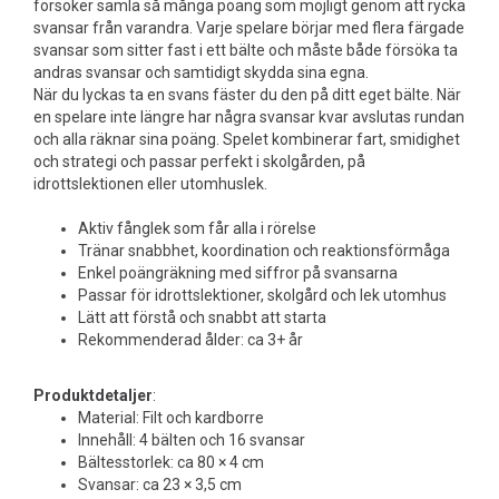
försöker samla så många poäng som möjligt genom att rycka
svansar från varandra. Varje spelare börjar med flera färgade
svansar som sitter fast i ett bälte och måste både försöka ta
andras svansar och samtidigt skydda sina egna.
När du lyckas ta en svans fäster du den på ditt eget bälte. När
en spelare inte längre har några svansar kvar avslutas rundan
och alla räknar sina poäng. Spelet kombinerar fart, smidighet
och strategi och passar perfekt i skolgården, på
idrottslektionen eller utomhuslek.
Aktiv fånglek som får alla i rörelse
Tränar snabbhet, koordination och reaktionsförmåga
Enkel poängräkning med siffror på svansarna
Passar för idrottslektioner, skolgård och lek utomhus
Lätt att förstå och snabbt att starta
Rekommenderad ålder: ca 3+ år
Produktdetaljer
:
Material: Filt och kardborre
Innehåll: 4 bälten och 16 svansar
Bältesstorlek: ca 80 × 4 cm
Svansar: ca 23 × 3,5 cm