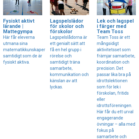
Fysiskt aktivt
Lagspelslådor
Lek och lagspel
lärande |
för skolor och
i färger med
Mattegympa
förskolor
Team Toss
Här får eleverna
Lagspelslådorna är
Team Toss är ett
utmana sina
ett genialt sätt att
mångsidigt
matematikkunskaper
få en hel grupp i
aktivitetsset som
samtidigt som de är
rörelse och
främjar samarbete,
fysiskt aktiva.
samtidigt träna
koordination och
samarbete,
precision. Det
kommunikation och
passar lika bra på
känslan av att
idrottslektionen
lyckas.
som för lek i
förskolan, fritids
eller
idrottsföreningen.
Här får du ett urval
engagerande
övningar – alla med
fokus på
samarbete och