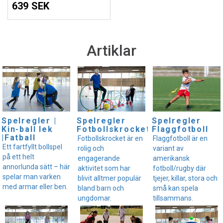
639 SEK
Artiklar
Spelregler |
Spelregler
Spelregler
Kin-ball lek
Fotbollskrocket
Flaggfotboll
|Fatball
Fotbollskrocket är en
Flaggfotboll är en
Ett fartfyllt bollspel
rolig och
variant av
på ett helt
engagerande
amerikansk
annorlunda sätt – här
aktivitet som har
fotboll/rugby där
spelar man varken
blivit alltmer populär
tjejer, killar, stora och
med armar eller ben.
bland barn och
små kan spela
ungdomar.
tillsammans.