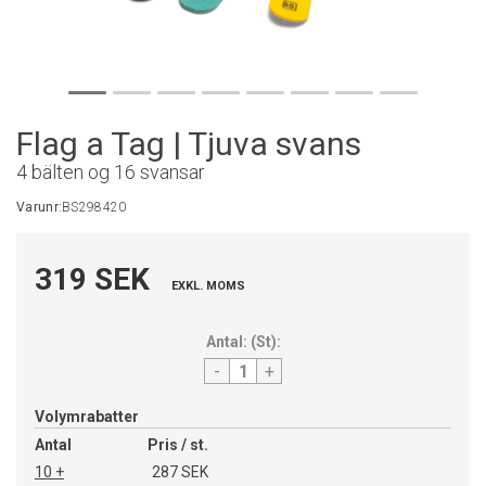
Flag a Tag | Tjuva svans
4 bälten og 16 svansar
Varunr:
BS298420
319 SEK
EXKL. MOMS
Antal:
(
St
):
-
+
Volymrabatter
Antal
Pris / st.
10 +
287 SEK