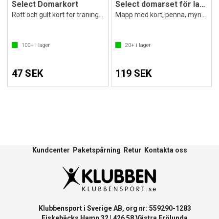
Select Domarkort
Select domarset för lagsporter
Rött och gult kort för träning och match
Mapp med kort, penna, mynt, block
100+
i lager
20+
i lager
47 SEK
119 SEK
Kundcenter
Paketspårning
Retur
Kontakta oss
Klubbensport i Sverige AB, org nr: 559290-1283
Fiskebäcks Hamn 32 | 426 58 Västra Frölunda