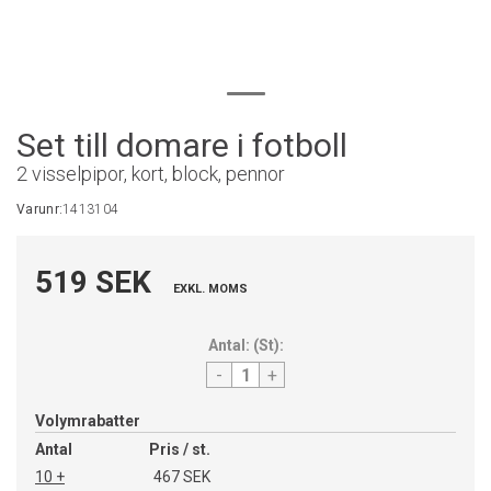
Set till domare i fotboll
2 visselpipor, kort, block, pennor
Varunr:
1413104
519 SEK
EXKL. MOMS
Antal:
(
St
):
-
+
Volymrabatter
Antal
Pris / st.
10 +
467 SEK