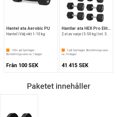
Hantel ata Aerobic PU
Hantlar ata HEX Pro Elite Set
Hantel | Välj vikt 1-10 kg:
2 st.av varje | 5-50 kg | tot. 38 st
100+
på fjärrlager.
5
på fjärrlager. Beställningsvara
Beställningsvara ca.
7
dagar
ca.
10
dagar
Från 100 SEK
41 415 SEK
Paketet innehåller