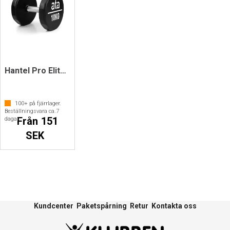
Hantel Pro Elite ata PU
100+
på fjärrlager.
Beställningsvara ca.
7
Från 151
dagar
SEK
Kundcenter
Paketspårning
Retur
Kontakta oss