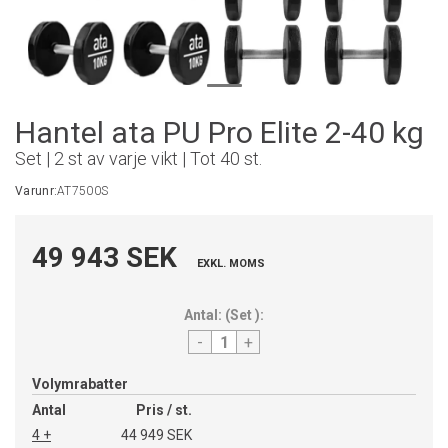
Hantel ata PU Pro Elite 2-40 kg
Set | 2 st av varje vikt | Tot 40 st.
Varunr:
AT7500S
49 943 SEK
EXKL. MOMS
Antal:
(
Set
):
-
+
Volymrabatter
Antal
Pris / st.
4 +
44 949 SEK