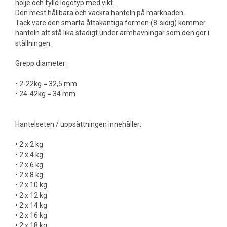
hölje och fylld logotyp med vikt.
Den mest hållbara och vackra hanteln på marknaden.
Tack vare den smarta åttakantiga formen (8-sidig) kommer
hanteln att stå lika stadigt under armhävningar som den gör i
ställningen.
Grepp diameter:
• 2-22kg = 32,5 mm
• 24-42kg = 34 mm
Hantelseten / uppsättningen innehåller:
• 2 x 2 kg
• 2 x 4 kg
• 2 x 6 kg
• 2 x 8 kg
• 2 x 10 kg
• 2 x 12 kg
• 2 x 14 kg
• 2 x 16 kg
• 2 x 18 kg