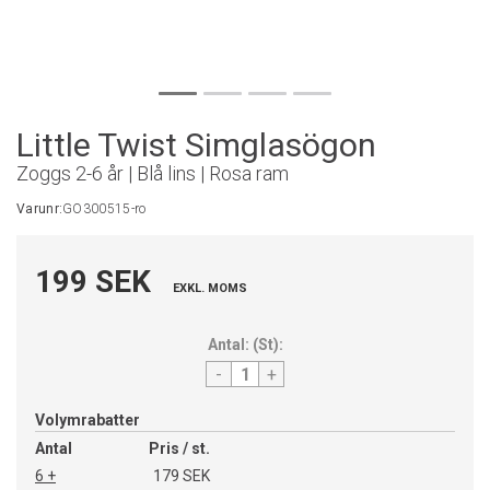
Little Twist Simglasögon
Zoggs 2-6 år | Blå lins | Rosa ram
Varunr:
GO300515-ro
199 SEK
EXKL. MOMS
Antal:
(
St
):
-
+
Volymrabatter
Antal
Pris / st.
6 +
179 SEK