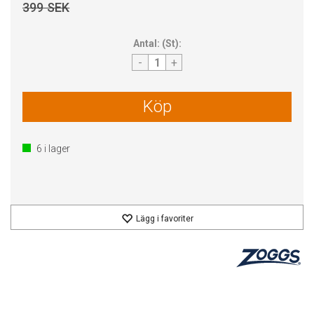
399 SEK
Antal:
(
St
):
-
+
Köp
6
i lager
Lägg i favoriter