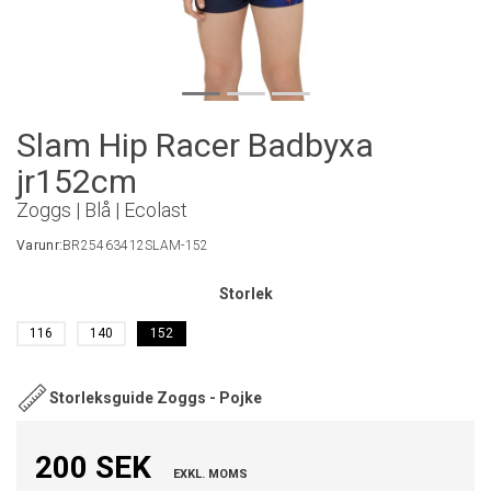
Slam Hip Racer Badbyxa
jr152cm
Zoggs | Blå | Ecolast
Varunr:
BR25463412SLAM-152
Storlek
116
140
152
Storleksguide Zoggs - Pojke
200 SEK
EXKL. MOMS