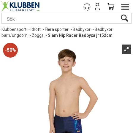
Klubbensport
>
Idrott
>
Flera sporter
>
Badbyxor
>
Badbyxor
barn/ungdom
>
Zoggs
>
Slam Hip Racer Badbyxa jr152cm
50%