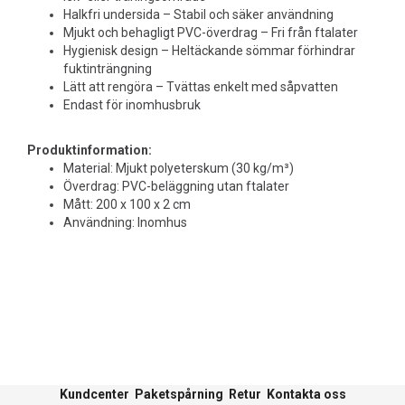
Halkfri undersida – Stabil och säker användning
Mjukt och behagligt PVC-överdrag – Fri från ftalater
Hygienisk design – Heltäckande sömmar förhindrar
fuktinträngning
Lätt att rengöra – Tvättas enkelt med såpvatten
Endast för inomhusbruk
Produktinformation:
Material: Mjukt polyeterskum (30 kg/m³)
Överdrag: PVC-beläggning utan ftalater
Mått: 200 x 100 x 2 cm
Användning: Inomhus
Kundcenter
Paketspårning
Retur
Kontakta oss