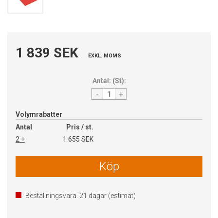
1 839 SEK
EXKL. MOMS
Antal:
(
St
):
-
+
Volymrabatter
Antal
Pris / st.
2 +
1 655 SEK
Köp
Beställningsvara.
21
dagar (estimat)