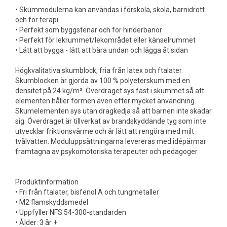
• Skummodulerna kan användas i förskola, skola, barnidrott
och för terapi.
• Perfekt som byggstenar och för hinderbanor
• Perfekt för lekrummet/lekområdet eller känselrummet
• Lätt att bygga - lätt att bära undan och lägga åt sidan
Högkvalitativa skumblock, fria från latex och ftalater.
Skumblocken är gjorda av 100 % polyeterskum med en
densitet på 24 kg/m³. Överdraget sys fast i skummet så att
elementen håller formen även efter mycket användning.
Skumelementen sys utan dragkedja så att barnen inte skadar
sig. Överdraget är tillverkat av brandskyddande tyg som inte
utvecklar friktionsvärme och är lätt att rengöra med milt
tvålvatten. Moduluppsättningarna levereras med idépärmar
framtagna av psykomotoriska terapeuter och pedagoger.
Produktinformation
• Fri från ftalater, bisfenol A och tungmetaller
• M2 flamskyddsmedel
• Uppfyller NFS 54-300-standarden
• Ålder: 3 år +