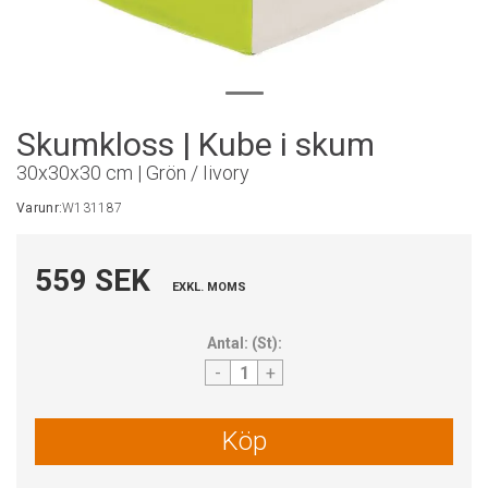
Skumkloss | Kube i skum
30x30x30 cm | Grön / Iivory
Varunr:
W131187
559 SEK
EXKL. MOMS
Antal:
(
St
):
-
+
Köp