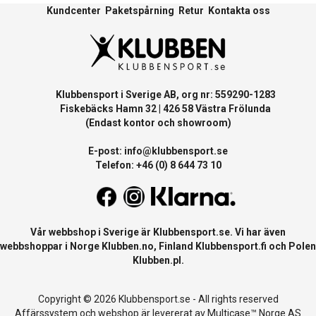
Kundcenter
Paketspårning
Retur
Kontakta oss
Klubbensport i Sverige AB, org nr: 559290-1283
Fiskebäcks Hamn 32 | 426 58 Västra Frölunda
(Endast kontor och showroom)
E-post:
info@klubbensport.se
Telefon: +46 (0) 8 644 73 10
Vår webbshop i Sverige är
Klubbensport.se
. Vi har även
webbshoppar i Norge
Klubben.no
, Finland
Klubbensport.fi
och Polen
Klubben.pl
.
Copyright © 2026 Klubbensport.se - All rights reserved
Affärssystem
och
webshop
är levererat av
Multicase™ Norge AS