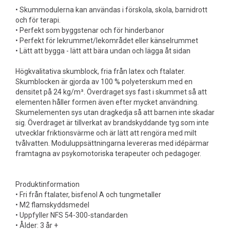
• Skummodulerna kan användas i förskola, skola, barnidrott
och för terapi.
• Perfekt som byggstenar och för hinderbanor
• Perfekt för lekrummet/lekområdet eller känselrummet
• Lätt att bygga - lätt att bära undan och lägga åt sidan
Högkvalitativa skumblock, fria från latex och ftalater.
Skumblocken är gjorda av 100 % polyeterskum med en
densitet på 24 kg/m³. Överdraget sys fast i skummet så att
elementen håller formen även efter mycket användning.
Skumelementen sys utan dragkedja så att barnen inte skadar
sig. Överdraget är tillverkat av brandskyddande tyg som inte
utvecklar friktionsvärme och är lätt att rengöra med milt
tvålvatten. Moduluppsättningarna levereras med idépärmar
framtagna av psykomotoriska terapeuter och pedagoger.
Produktinformation
• Fri från ftalater, bisfenol A och tungmetaller
• M2 flamskyddsmedel
• Uppfyller NFS 54-300-standarden
• Ålder: 3 år +