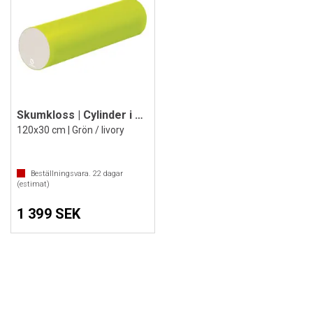
Skumkloss | Cylinder i skum
120x30 cm | Grön / Iivory
Beställningsvara.
22
dagar
(estimat)
1 399 SEK