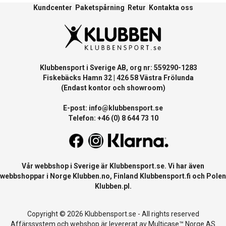
Kundcenter
Paketspårning
Retur
Kontakta oss
Klubbensport i Sverige AB, org nr: 559290-1283
Fiskebäcks Hamn 32 | 426 58 Västra Frölunda
(Endast kontor och showroom)
E-post:
info@klubbensport.se
Telefon: +46 (0) 8 644 73 10
Vår webbshop i Sverige är
Klubbensport.se
. Vi har även
webbshoppar i Norge
Klubben.no
, Finland
Klubbensport.fi
och Polen
Klubben.pl
.
Copyright © 2026 Klubbensport.se - All rights reserved
Affärssystem
och
webshop
är levererat av
Multicase™ Norge AS