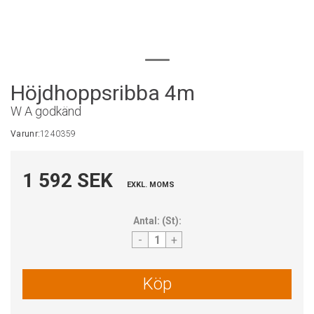
Höjdhoppsribba 4m
W A godkänd
Varunr:
1240359
1 592 SEK
EXKL. MOMS
Antal:
(
St
):
-
+
Köp