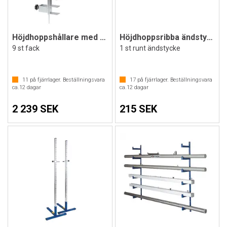
Höjdhoppshållare med fack
Höjdhoppsribba ändstycke
9 st fack
1 st runt ändstycke
11
på fjärrlager. Beställningsvara
17
på fjärrlager. Beställningsvara
ca.
12
dagar
ca.
12
dagar
2 239 SEK
215 SEK