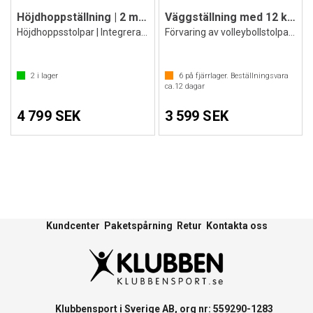
Höjdhoppställning | 2 m | 2 st.
Väggställning med 12 konsoller för
Höjdhoppsstolpar | Integrerat måttband
Förvaring av volleybollstolpar och höjd
2
i lager
6
på fjärrlager. Beställningsvara
ca.
12
dagar
4 799 SEK
3 599 SEK
Kundcenter
Paketspårning
Retur
Kontakta oss
Klubbensport i Sverige AB, org nr: 559290-1283