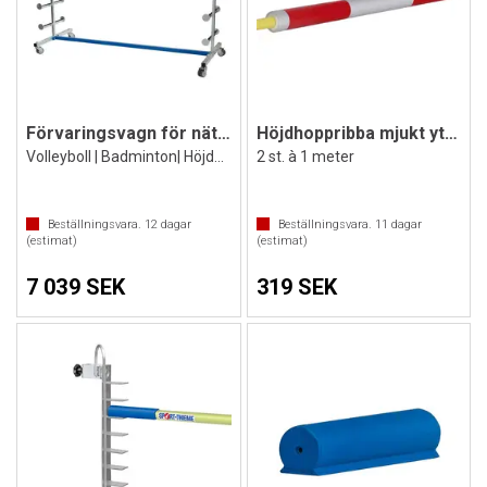
Förvaringsvagn för nätstolpar
Höjdhoppribba mjukt ytterhölje 2 stk
Volleyboll | Badminton| Höjdhopp
2 st. à 1 meter
Beställningsvara.
12
dagar
Beställningsvara.
11
dagar
(estimat)
(estimat)
7 039 SEK
319 SEK