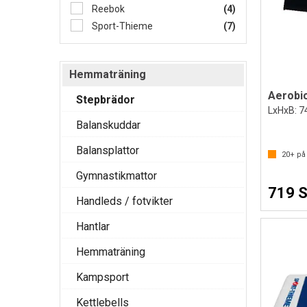
Reebok
(4)
Sport-Thieme
(7)
Hemmaträning
Aerobi
Stepbrädor
LxHxB: 7
Balanskuddar
Balansplattor
20+
på 
Gymnastikmattor
719 
Handleds / fotvikter
Hantlar
Hemmaträning
Kampsport
Kettlebells