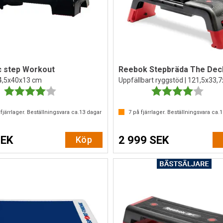
c step Workout
4,5x40x13 cm
Uppfällbart ryggstöd | 121,5x33,
Betyg:
4.0 utav 5 stjärnor
Betyg:
4.0 ut
fjärrlager. Beställningsvara ca.
13
dagar
7
på fjärrlager. Beställningsvara ca.
1
SEK
2 999 SEK
Köp