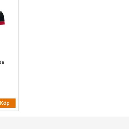
se
av 5 stjärnor
Köp