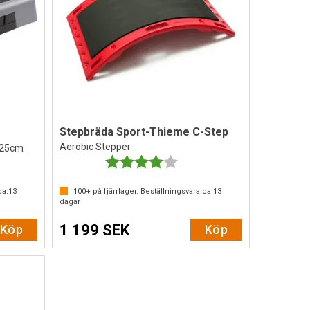
Stepbräda Sport-Thieme C-Step
Aerobic Stepper
, 25cm
Betyg:
4.0 utav 5 stjärnor
ca.
13
100+
på fjärrlager. Beställningsvara ca.
13
dagar
1 199 SEK
Köp
Köp