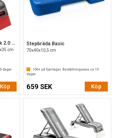
Reebok Stepbräda The Deck 2.0 Röd/Svart
Stepbräda Basic
7x35 cm
70x40x10,5 cm
av 5 stjärnor
3
dagar
100+
på fjärrlager. Beställningsvara ca.
13
dagar
659 SEK
Köp
Köp