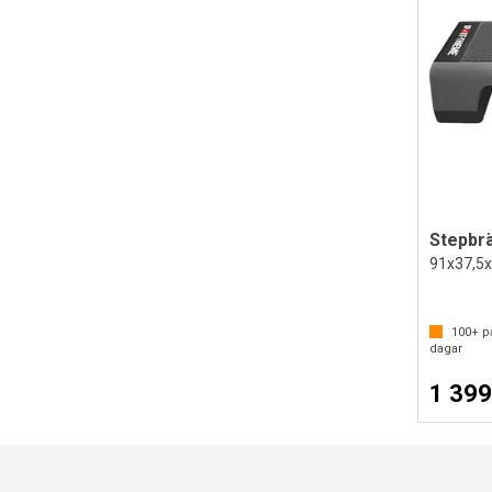
Stepbr
91x37,5x1
100+
på
dagar
1 399