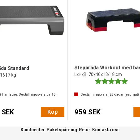
Stepbräda Workout med ba
äda Standard
LxHxB: 70x40x13/18 cm
6 | 7 kg
Betyg:
5.0 ut
 fjärrlager. Beställningsvara ca.
13
Beställningsvara.
25
dagar (estimat)
 SEK
959 SEK
Köp
Kundcenter
Paketspårning
Retur
Kontakta oss