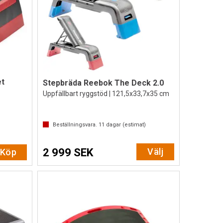
et
Stepbräda Reebok The Deck 2.0
Uppfällbart ryggstöd | 121,5x33,7x35 cm
av 5 stjärnor
Beställningsvara.
11
dagar (estimat)
2 999 SEK
Välj
Köp