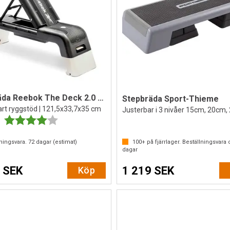
Stepbräda Reebok The Deck 2.0 Vit/Svart
Stepbräda Sport-Thieme
art ryggstöd | 121,5x33,7x35 cm
Justerbar i 3 nivåer 15cm, 20cm
Betyg:
4.0 utav 5 stjärnor
lningsvara.
72
dagar (estimat)
100+
på fjärrlager. Beställningsvara 
dagar
 SEK
1 219 SEK
Köp