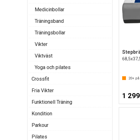
Medicinbollar
Träningsband
Träningsbollar
Vikter
Stepbr
Viktväst
68,5x37,5
Yoga och pilates
Crossfit
20+
på 
Fria Vikter
1 299
Funktionell Träning
Kondition
Parkour
Pilates