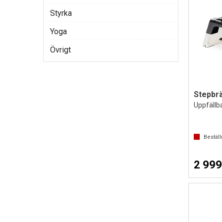
Styrka
Yoga
Övrigt
Uppfällb
Bestäl
2 999