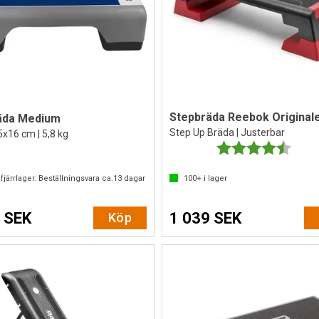
Stepbräda Reebok Original
äda Medium
Step Up Bräda | Justerbar
x16 cm | 5,8 kg
Betyg:
4.8 ut
fjärrlager. Beställningsvara ca.
13
dagar
100+
i lager
 SEK
1 039 SEK
Köp