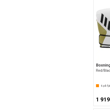
Red/Blac
6
på fjä
1 919