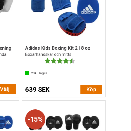
xning
Adidas Kids Boxing Kit 2 | 8 oz
inda
Boxarhandskar och mitts
av 5 stjärnor
Betyg:
4.5 utav 5 stjärnor
20+
i lager
Välj
639 SEK
Köp
15%