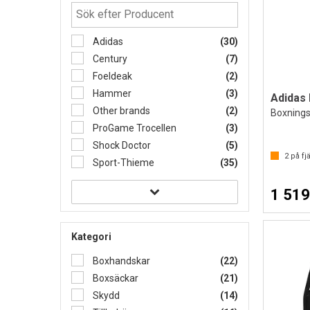
Adidas
(30)
Century
(7)
Foeldeak
(2)
Hammer
(3)
Adidas 
Other brands
(2)
Boxnings
ProGame Trocellen
(3)
Shock Doctor
(5)
2
på fjä
Sport-Thieme
(35)
1 519
Kategori
Boxhandskar
(22)
Boxsäckar
(21)
Skydd
(14)