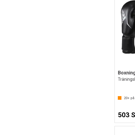
Tränings
20+
på 
503 