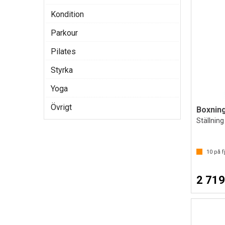
Kondition
Parkour
Pilates
Styrka
Yoga
Övrigt
Ställning
10
på fj
2 719