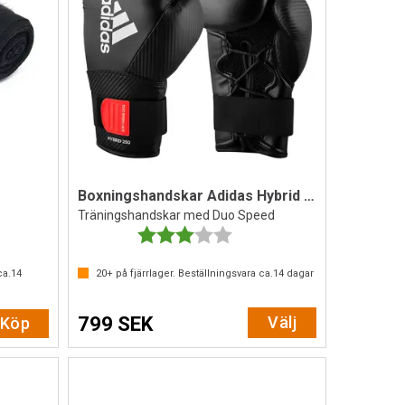
Boxningshandskar Adidas Hybrid 250
Träningshandskar med Duo Speed
Betyg:
3.0 utav 5 stjärnor
ca.
14
20+
på fjärrlager. Beställningsvara ca.
14
dagar
799 SEK
Välj
Köp