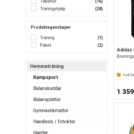
Tillbehör
(16)
Träningshjälp
(28)
Produktegenskaper
Träning
(1)
Paket
(2)
Hemmaträning
4
på fjä
Kampsport
Balanskuddar
1 359
Balansplattor
Gymnastikmattor
Handleds / fotvikter
Hantlar