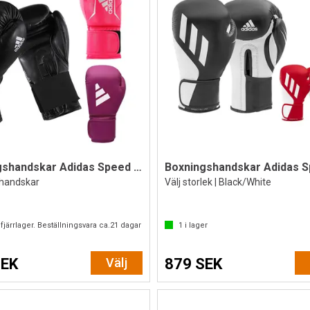
Boxningshandskar Adidas Speed 50
handskar
Välj storlek | Black/White
fjärrlager. Beställningsvara ca.
21
dagar
1
i lager
SEK
Välj
879 SEK