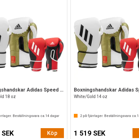
Boxningshandskar Adidas Speed Tilt 350V
ld 18 oz
White/Gold 14 oz
rrlager. Beställningsvara ca.
14
dagar
2
på fjärrlager. Beställningsvara ca.
1
 SEK
1 519 SEK
Köp