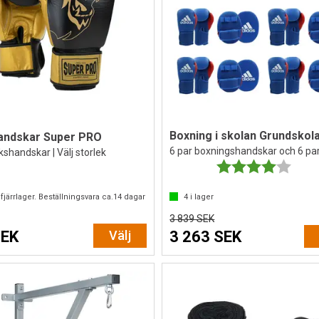
Boxning i skolan Grundskol
andskar Super PRO
6 par boxningshandskar och 6 pa
shandskar | Välj storlek
Betyg:
4.0 ut
fjärrlager. Beställningsvara ca.
14
dagar
4
i lager
3 839 SEK
SEK
Välj
3 263 SEK