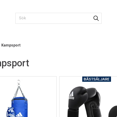
>
Kampsport
psport