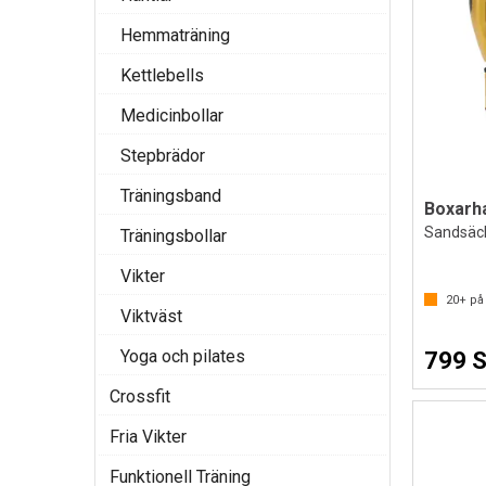
Hemmaträning
Kettlebells
Medicinbollar
Stepbrädor
Träningsband
Boxarh
Sandsäck
Träningsbollar
Vikter
20+
på 
Viktväst
Yoga och pilates
799 
Crossfit
Fria Vikter
Funktionell Träning