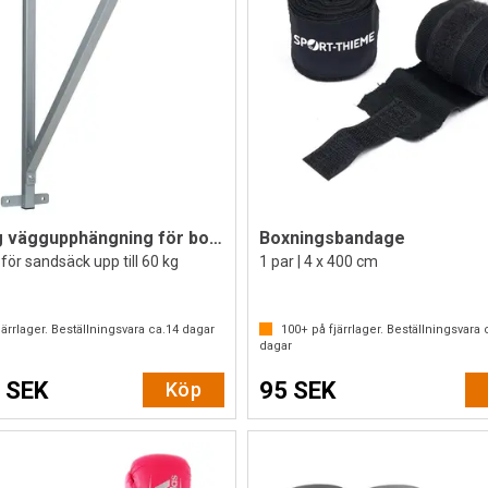
Boxning väggupphängning för boxningssäck
Boxningsbandage
 för sandsäck upp till 60 kg
1 par | 4 x 400 cm
ärrlager. Beställningsvara ca.
14
dagar
100+
på fjärrlager. Beställningsvara 
dagar
 SEK
95 SEK
Köp