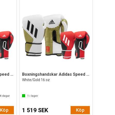
Boxningshandskar Adidas Speed Tilt 350V
Boxningshandskar Adidas Speed Tilt 350V
White/Gold 16 oz
4
dagar
1
i lager
1 519 SEK
Köp
Köp