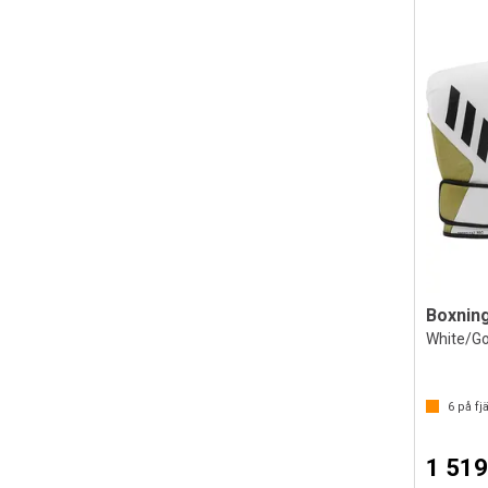
White/Go
6
på fjä
1 519