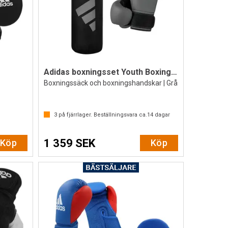
Adidas boxningsset Youth Boxing Kit 8 oz
Boxningssäck och boxningshandskar | Grå
av 5 stjärnor
3
på fjärrlager. Beställningsvara ca.
14
dagar
1 359 SEK
Köp
Köp