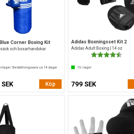
Adidas Boxningsset Kit 2
Blue Corner Boxing Kit
Adidas Adult Boxing | 14 oz
säck och boxarhandskar
Betyg:
4.6 ut
rrlager. Beställningsvara ca.
14
dagar
15
i lager
 SEK
799 SEK
Köp