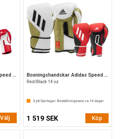
Boxningshandskar Adidas Speed Tilt 250
Boxningshandskar Adidas Speed Tilt 350V
Red/Black 14 oz
3
på fjärrlager. Beställningsvara ca.
14
dagar
Välj
1 519 SEK
Köp