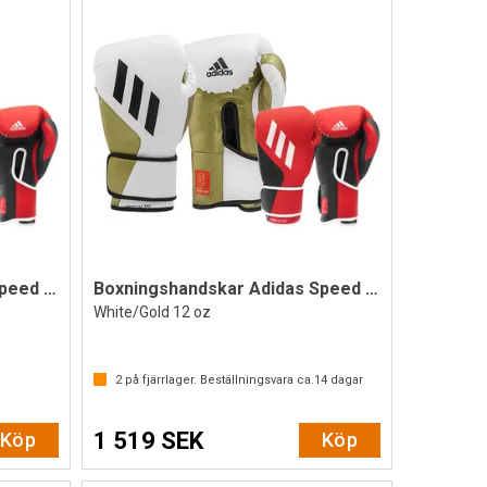
Boxningshandskar Adidas Speed Tilt 350V
Boxningshandskar Adidas Speed Tilt 350V
White/Gold 12 oz
2
på fjärrlager. Beställningsvara ca.
14
dagar
1 519 SEK
Köp
Köp