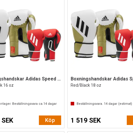
Boxningshandskar Adidas Speed Tilt 350V
k 16 oz
Red/Black 18 oz
rrlager. Beställningsvara ca.
14
dagar
Beställningsvara.
14
dagar (estimat)
 SEK
1 519 SEK
Köp