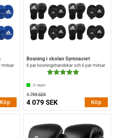
a
Boxning i skolan Gymnasiet
r mitsar
6 par boxningshandskar och 6 par mitsar
av 5 stjärnor
Betyg:
5.0 utav 5 stjärnor
2
i lager
4 799 SEK
4 079 SEK
Köp
Köp