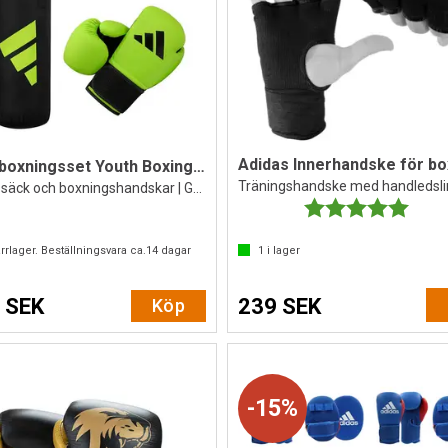
Adidas Innerhandske för bo
Adidas boxningsset Youth Boxing Kit 8 oz
Träningshandske med handledsl
Boxningssäck och boxningshandskar | Grön
Betyg:
5.0 ut
rrlager. Beställningsvara ca.
14
dagar
1
i lager
 SEK
239 SEK
Köp
15%