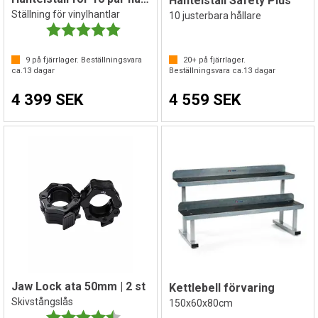
Hantelställ Safety Plus
Ställning för vinylhantlar
10 justerbara hållare
Betyg:
5.0 utav 5 stjärnor
9
på fjärrlager. Beställningsvara
20+
på fjärrlager.
ca.
13
dagar
Beställningsvara ca.
13
dagar
4 399 SEK
4 559 SEK
Jaw Lock ata 50mm | 2 st
Kettlebell förvaring
Skivstångslås
150x60x80cm
Betyg:
4.8 utav 5 stjärnor