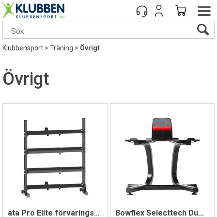
Klubbensport
>
Träning
>
Övrigt
Övrigt
ata Pro Elite förvaringshylla
Bowflex Selecttech Dumbbell Stand