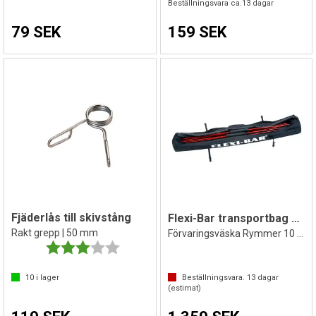
Beställningsvara ca.
13
dagar
79 SEK
159 SEK
Fjäderlås till skivstång
Flexi-Bar transportbag 155x28x28cm
Rakt grepp | 50 mm
Förvaringsväska Rymmer 10 st.
Betyg:
3.0 utav 5 stjärnor
10
i lager
Beställningsvara.
13
dagar
(estimat)