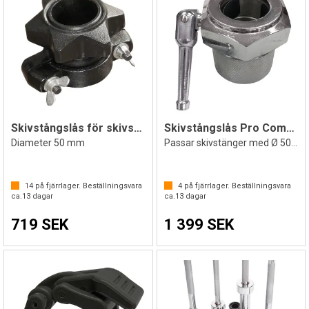
Skivstångslås för skivstång | 2 st.
Skivstångslås Pro Competition
Diameter 50 mm
Passar skivstänger med Ø 50mm
14
på fjärrlager. Beställningsvara
4
på fjärrlager. Beställningsvara
ca.
13
dagar
ca.
13
dagar
719 SEK
1 399 SEK