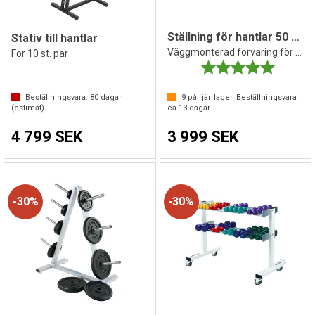
Ställning för hantlar 50 par
Stativ till hantlar
Väggmonterad förvaring för vikter
För 10 st. par
Betyg:
5.0 utav 
Beställningsvara.
80
dagar
9
på fjärrlager. Beställningsvara
(estimat)
ca.
13
dagar
4 799 SEK
3 999 SEK
30%
30%