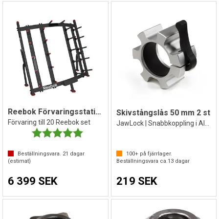
Reebok Förvaringsstativ Rep set
Skivstångslås 50 mm 2 st
Förvaring till 20 Reebok set
JawLock | Snabbkoppling i Aluminium
Betyg:
5.0 utav 5 stjärnor
Beställningsvara.
21
dagar
100+
på fjärrlager.
(estimat)
Beställningsvara ca.
13
dagar
6 399 SEK
219 SEK