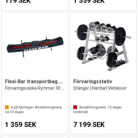
119 SEK
1 359 SEK
Flexi-Bar transportbag 155x30x30cm
Förvaringsstativ
Förvaringsväska Rymmer 30 st.
Stänger | Hantlar| Viktskivor
6
på fjärrlager. Beställningsvara
Beställningsvara.
12
dagar
ca.
13
dagar
(estimat)
1 359 SEK
7 199 SEK