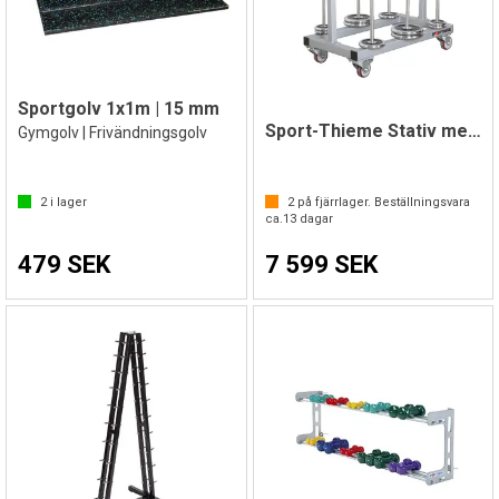
Sportgolv 1x1m | 15 mm
Sport-Thieme Stativ med hjul
Gymgolv | Frivändningsgolv
2
i lager
2
på fjärrlager. Beställningsvara
ca.
13
dagar
479 SEK
7 599 SEK