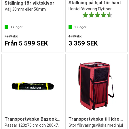
Ställning på hjul för hantlar 40 par
Ställning för viktskivor
Hantelförvaring Flyttbar
Välj 30mm eller 50mm:
Betyg:
4.5 utav 
1
i lager
1
i lager
7 999 SEK
4 799 SEK
Från 5 599 SEK
3 359 SEK
Transportväska BazookaGoal
Transportväska till idrottsmaterial
Passar 120x75 cm och 200x75 cm
Stor förvaringsväska med hjul