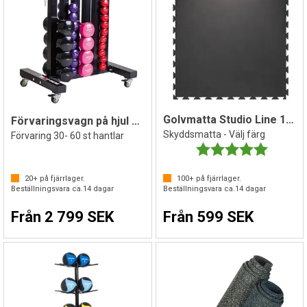
Golvmatta Studio Line 100x100x1,4 cm
Förvaringsvagn på hjul för hantlar
Skyddsmatta - Välj färg
Förvaring 30- 60 st hantlar
Betyg:
5.0 utav 
20+
på fjärrlager.
100+
på fjärrlager.
Beställningsvara ca.
14
dagar
Beställningsvara ca.
14
dagar
Från 2 799 SEK
Från 599 SEK