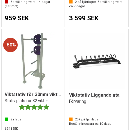
Beställningsvara.
14
dagar
2
på fjärrlager. Beställningsvara
(estimat)
ca.
7
dagar
959 SEK
3 599 SEK
50%
Viktstativ för 30mm viktskivor
Viktstativ Liggande ata
Stativ plats för 32 vikter
Förvaring
Betyg:
5.0 utav 5 stjärnor
2
i lager
20+
på fjärrlager.
Beställningsvara ca.
10
dagar
6 341 SEK