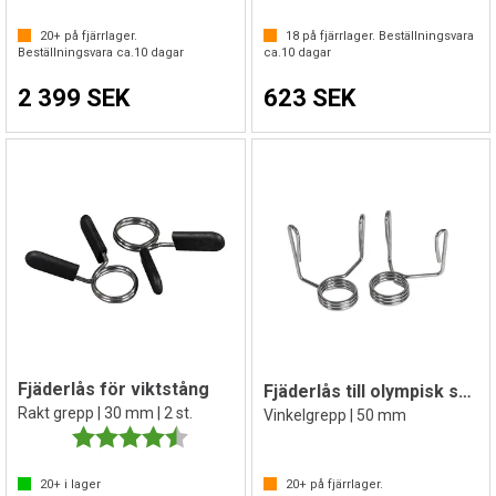
20+
på fjärrlager.
18
på fjärrlager. Beställningsvara
Beställningsvara ca.
10
dagar
ca.
10
dagar
2 399 SEK
623 SEK
Fjäderlås för viktstång
Fjäderlås till olympisk skivstång
Rakt grepp | 30 mm | 2 st.
Vinkelgrepp | 50 mm
Betyg:
4.8 utav 5 stjärnor
20+
i lager
20+
på fjärrlager.