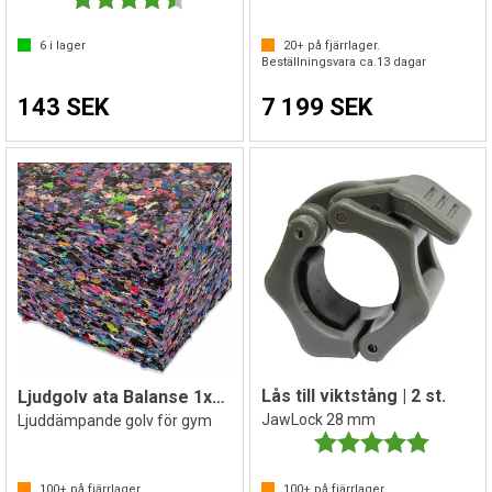
6
i lager
20+
på fjärrlager.
Beställningsvara ca.
13
dagar
143 SEK
7 199 SEK
Lås till viktstång | 2 st.
Ljudgolv ata Balanse 1x1 m 5 mm
JawLock 28 mm
Ljuddämpande golv för gym
Betyg:
5.0 utav 
100+
på fjärrlager.
100+
på fjärrlager.