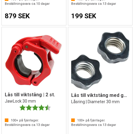
Beställningsvara ca.
10
dagar
Beställningsvara ca.
13
dagar
879 SEK
199 SEK
Lås till viktstång | 2 st.
Lås till viktstång med gänger | 2 st
JawLock 30 mm
Låsring | Diameter 30 mm
Betyg:
4.5 utav 5 stjärnor
100+
på fjärrlager.
100+
på fjärrlager.
Beställningsvara ca.
13
dagar
Beställningsvara ca.
13
dagar