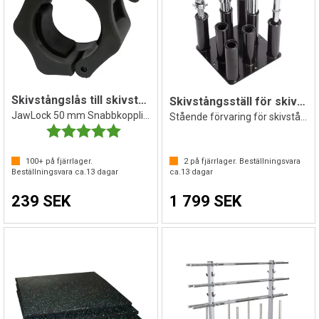
Skivstångslås till skivstång | 2 st.
Skivstångsställ för skivstänger
JawLock 50 mm Snabbkoppling i Hårdplast
Stående förvaring för skivstång
Betyg:
5.0 utav 5 stjärnor
100+
på fjärrlager.
2
på fjärrlager. Beställningsvara
Beställningsvara ca.
13
dagar
ca.
13
dagar
239 SEK
1 799 SEK