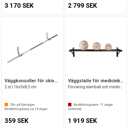
3 170 SEK
2 799 SEK
Väggkonsoller för skivstänger
Väggstativ för medicinbollar
2 st | 16x3x8,3 cm
Förvaring slamball och medicinboll
20+
på fjärrlager.
Beställningsvara.
11
dagar
Beställningsvara ca.
13
dagar
(estimat)
359 SEK
1 919 SEK