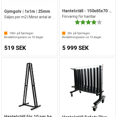
Hantelställ - 150x65x70 cm
Gymgolv | 1x1m | 25mm
Förvaring för hantlar
Säljes per m2 | Minst antal är 6m2
Betyg:
4.0 utav 
100+
på fjärrlager.
20+
på fjärrlager.
Beställningsvara ca.
10
dagar
Beställningsvara ca.
13
dagar
519 SEK
5 999 SEK
Hantelställ för 10 par hantlar