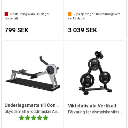
Beställningsvara.
19
dagar
7
på fjärrlager. Beställningsvara
(estimat)
ca.
13
dagar
799 SEK
3 039 SEK
Underlagsmatta till Concept2 roddmaskin
Viktstativ ata Vertikalt
Skyddsmatta roddmaskin Antiglid
Förvaring för olympiska viktskivor
Betyg:
5.0 utav 5 stjärnor