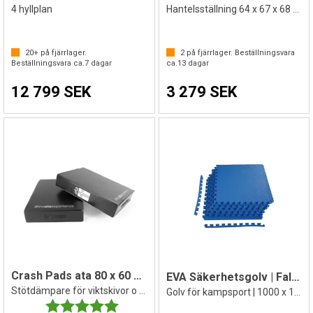
4 hyllplan
Hantelsställning 64 x 67 x 68 cm
20+
på fjärrlager.
2
på fjärrlager. Beställningsvara
Beställningsvara ca.
7
dagar
ca.
13
dagar
12 799 SEK
3 279 SEK
Crash Pads ata 80 x 60 x 15 cm
EVA Säkerhetsgolv | Fallskyddsmatta
Stötdämpare för viktskivor o skivstänger
Golv för kampsport | 1000 x 1000 x 40 mm
Betyg:
5.0 utav 5 stjärnor