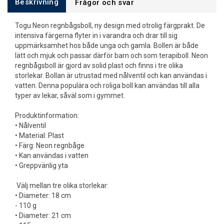
Beskrivning
Frågor och svar
Togu Neon regnbågsboll, ny design med otrolig färgprakt. De
intensiva färgerna flyter in i varandra och drar till sig
uppmärksamhet hos både unga och gamla. Bollen är både
lätt och mjuk och passar därför barn och som terapiboll. Neon
regnbågsboll är gjord av solid plast och finns i tre olika
storlekar. Bollan är utrustad med nålventil och kan användas i
vatten. Denna populära och roliga boll kan användas till alla
typer av lekar, såväl som i gymmet.
Produktinformation:
• Nålventil
• Material: Plast
• Färg: Neon regnbåge
• Kan användas i vatten
• Greppvänlig yta
Välj mellan tre olika storlekar:
• Diameter: 18 cm
- 110 g
• Diameter: 21 cm