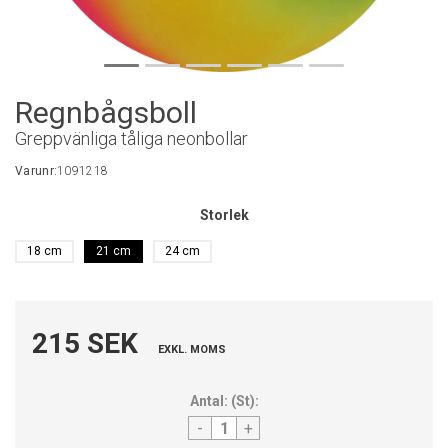
Regnbågsboll
Greppvänliga tåliga neonbollar
Varunr:
1091218
Storlek
18 cm
21 cm
24 cm
215 SEK
EXKL. MOMS
Antal:
(
St
):
-
+