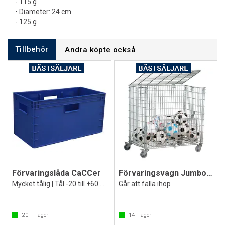
- 115 g
• Diameter: 24 cm
- 125 g
Tillbehör
Andra köpte också
Förvaringslåda CaCCer
Förvaringsvagn Jumbo XXL 100x104x62 cm
Mycket tålig | Tål -20 till +60 grader
Går att fälla ihop
20+
i lager
14
i lager