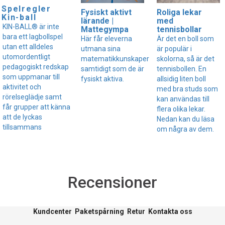
Spelregler
Fysiskt aktivt
Roliga lekar
Kin-ball
lärande |
med
KIN-BALL® är inte
Mattegympa
tennisbollar
bara ett lagbollspel
Här får eleverna
Är det en boll som
utan ett alldeles
utmana sina
är populär i
utomordentligt
matematikkunskaper
skolorna, så är det
pedagogiskt redskap
samtidigt som de är
tennisbollen. En
som uppmanar till
fysiskt aktiva.
allsidig liten boll
aktivitet och
med bra studs som
rörelseglädje samt
kan användas till
får grupper att känna
flera olika lekar.
att de lyckas
Nedan kan du läsa
tillsammans
om några av dem.
Recensioner
Kundcenter
Paketspårning
Retur
Kontakta oss