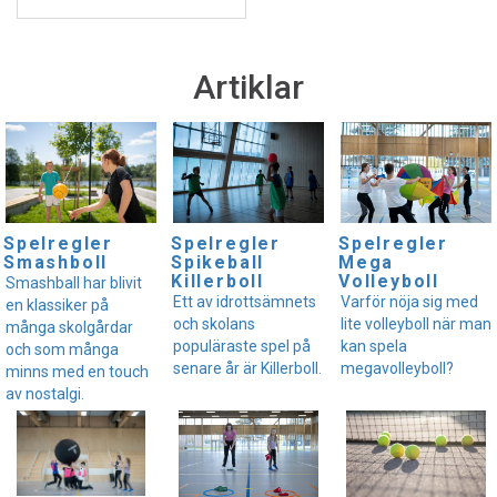
Artiklar
Spelregler
Spelregler
Spelregler
Smashboll
Spikeball
Mega
Killerboll
Volleyboll
Smashball har blivit
Ett av idrottsämnets
Varför nöja sig med
en klassiker på
och skolans
lite volleyboll när man
många skolgårdar
populäraste spel på
kan spela
och som många
senare år är Killerboll.
megavolleyboll?
minns med en touch
av nostalgi.