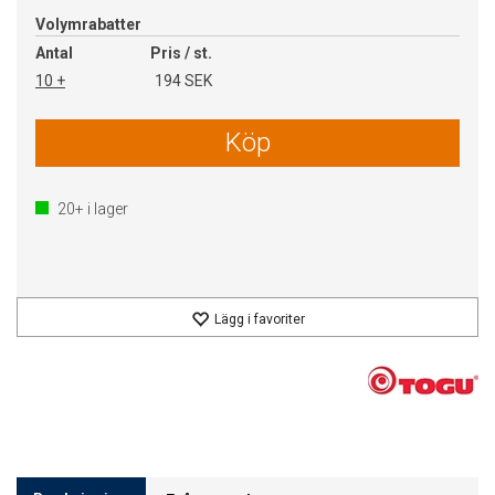
Volymrabatter
Antal
Pris / st.
10 +
194 SEK
Köp
20+
i lager
Lägg i favoriter