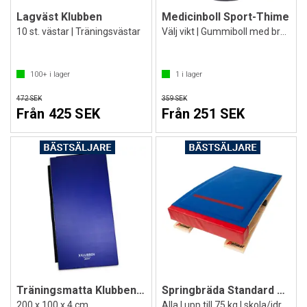
Lagväst Klubben
Medicinboll Sport-Thime
10 st. västar | Träningsvästar
Välj vikt | Gummiboll med bra grepp
100+
i lager
1
i lager
472 SEK
359 SEK
Från 425 SEK
Från 251 SEK
Träningsmatta Klubben för gymnastik
Springbräda Standard Plus
200 x 100 x 4 cm
Alla | upp till 75 kg | skola/idrott