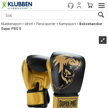
Klubbensport
>
Idrott
>
Flera sporter
>
Kampsport
>
Boksehansker
Super PRO S