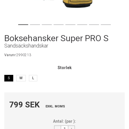
Boksehansker Super PRO S
Sandsäckshandskar
Varunr:
2990213
Storlek
S
M
L
799 SEK
EXKL. MOMS
Antal:
(
par
):