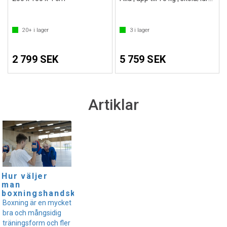
20+
i lager
3
i lager
2 799 SEK
5 759 SEK
Artiklar
Hur väljer
man
boxningshandskar?
Boxning är en mycket
bra och mångsidig
träningsform och fler