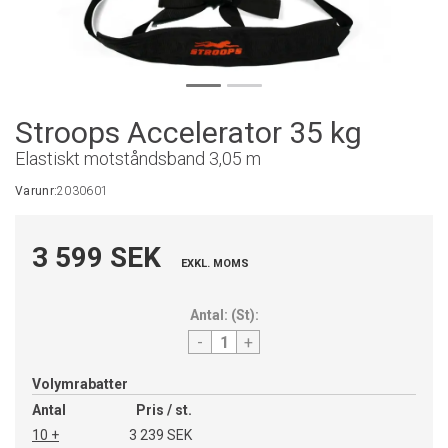
Stroops Accelerator 35 kg
Elastiskt motståndsband 3,05 m
Varunr:
2030601
3 599 SEK
EXKL. MOMS
Antal:
(
St
):
-
+
Volymrabatter
Antal
Pris / st.
10 +
3 239 SEK