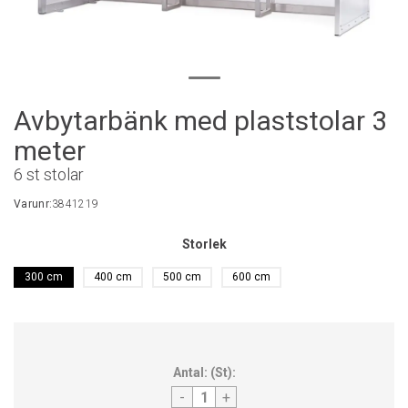
Avbytarbänk med plaststolar 3
meter
6 st stolar
Varunr:
3841219
Storlek
300 cm
400 cm
500 cm
600 cm
Antal:
(
St
):
-
+