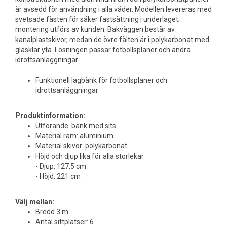
är avsedd för användning i alla väder. Modellen levereras med
svetsade fästen för säker fastsättning i underlaget;
montering utförs av kunden. Bakväggen består av
kanalplastskivor, medan de övre fälten är i polykarbonat med
glasklar yta. Lösningen passar fotbollsplaner och andra
idrottsanläggningar.
Funktionell lagbänk för fotbollsplaner och
idrottsanläggningar
Produktinformation:
Utförande: bänk med sits
Material ram: aluminium
Material skivor: polykarbonat
Höjd och djup lika för alla storlekar
- Djup: 127,5 cm
- Höjd: 221 cm
Välj mellan:
Bredd 3 m
Antal sittplatser: 6