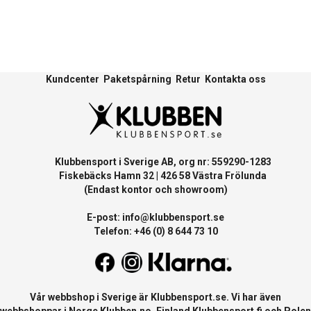
Kundcenter
Paketspårning
Retur
Kontakta oss
Klubbensport i Sverige AB, org nr: 559290-1283
Fiskebäcks Hamn 32 | 426 58 Västra Frölunda
(Endast kontor och showroom)
E-post:
info@klubbensport.se
Telefon: +46 (0) 8 644 73 10
Vår webbshop i Sverige är
Klubbensport.se
. Vi har även
webbshoppar i Norge
Klubben.no
, Finland
Klubbensport.fi
och Polen