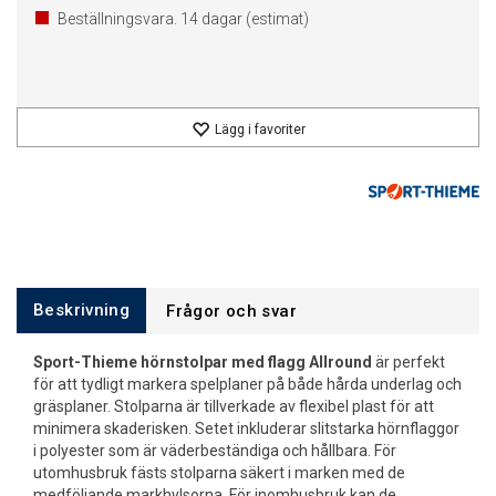
Beställningsvara.
14
dagar (estimat)
Lägg i favoriter
Beskrivning
Frågor och svar
Sport-Thieme hörnstolpar med flagg Allround
är perfekt
för att tydligt markera spelplaner på både hårda underlag och
gräsplaner. Stolparna är tillverkade av flexibel plast för att
minimera skaderisken. Setet inkluderar slitstarka hörnflaggor
i polyester som är väderbeständiga och hållbara. För
utomhusbruk fästs stolparna säkert i marken med de
medföljande markhylsorna. För inomhusbruk kan de