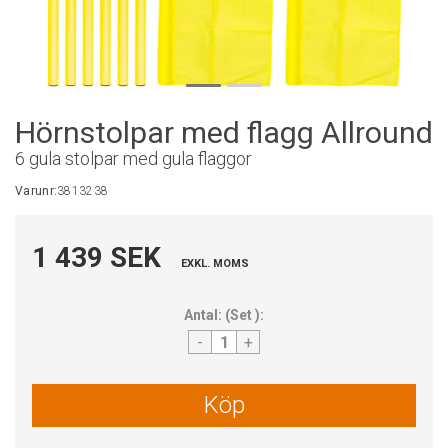
Hörnstolpar med flagg Allround
6 gula stolpar med gula flaggor
Varunr:
3813238
1 439 SEK
EXKL. MOMS
Antal:
(
Set
):
-
+
Köp