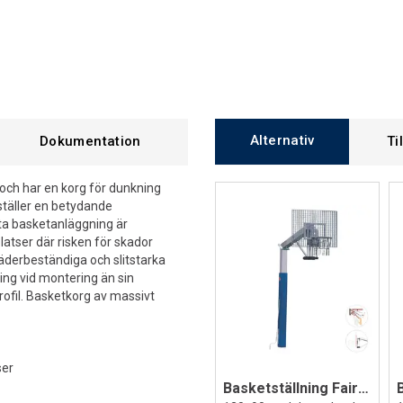
Alternativ
Dokumentation
Ti
 och har en korg för dunkning
ställer en betydande
sta basketanläggning är
platser där risken för skador
 väderbeständiga och slitstarka
ing vid montering än sin
profil. Basketkorg av massivt
ser
Basketställning Fair Play Silent 2.0