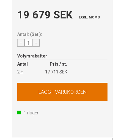
19 679 SEK
EXKL. MOMS
Antal:
(
Set
):
-
+
Volymrabatter
Antal
Pris / st.
2 +
17 711 SEK
1
i lager