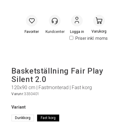
Handlevogn
Logga in
Priser inkl. moms
Basketställning Fair Play
Silent 2.0
120x90 cm | Fastmonterad | Fast korg
Varunr:
3350401
Variant
Dunkkorg
Fast korg