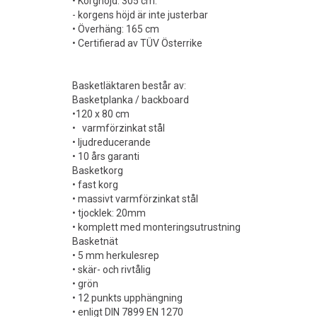
• Korghöjd: 305 cm.
- korgens höjd är inte justerbar
• Överhäng: 165 cm
• Certifierad av TÜV Österrike
Basketläktaren består av:
Basketplanka / backboard
•120 x 80 cm
• varmförzinkat stål
• ljudreducerande
• 10 års garanti
Basketkorg
• fast korg
• massivt varmförzinkat stål
• tjocklek: 20mm
• komplett med monteringsutrustning
Basketnät
• 5 mm herkulesrep
• skär- och rivtålig
• grön
• 12 punkts upphängning
• enligt DIN 7899 EN 1270