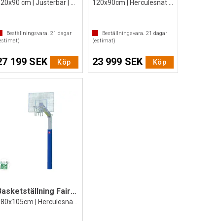
120x90 cm | Justerbar | Fast korg
120x90cm | Herculesnät | Dunkkorg
Beställningsvara.
21
dagar
Beställningsvara.
21
dagar
estimat)
(estimat)
27 199 SEK
23 999 SEK
Köp
Köp
Basketställning Fair Play Silent 2.0
180x105cm | Herculesnät | Fast korg