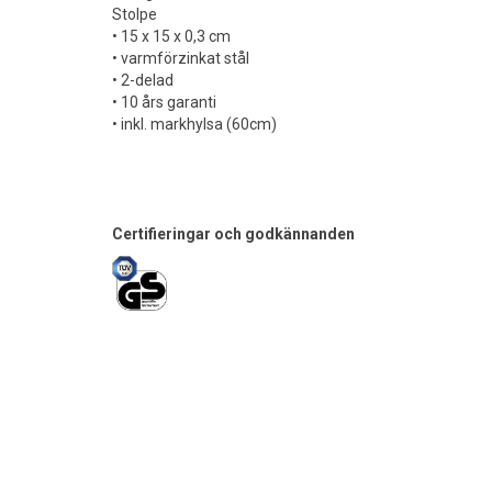
Stolpe
• 15 x 15 x 0,3 cm
• varmförzinkat stål
• 2-delad
• 10 års garanti
• inkl. markhylsa (60cm)
Certifieringar och godkännanden