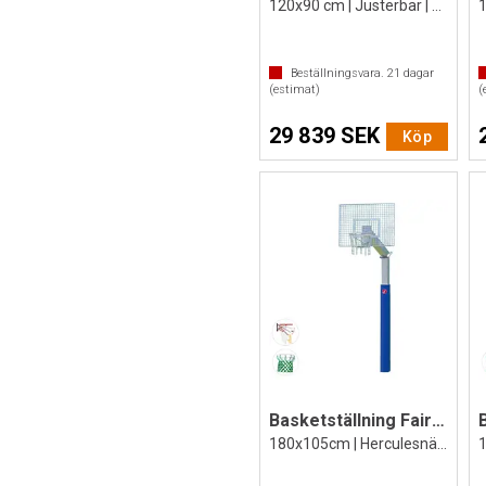
120x90 cm | Justerbar | Dunkkorg
Beställningsvara.
21
dagar
(estimat)
(
29 839 SEK
Köp
Basketställning Fair Play Silent 2.0
180x105cm | Herculesnät | Dunkkorg