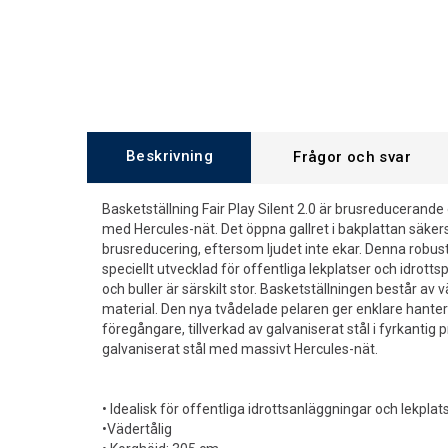
Beskrivning
Frågor och svar
Basketställning Fair Play Silent 2.0 är brusreducerande
med Hercules-nät. Det öppna gallret i bakplattan säker
brusreducering, eftersom ljudet inte ekar. Denna robu
speciellt utvecklad för offentliga lekplatser och idrotts
och buller är särskilt stor. Basketställningen består av
material. Den nya tvådelade pelaren ger enklare hanter
föregångare, tillverkad av galvaniserat stål i fyrkantig 
galvaniserat stål med massivt Hercules-nät.
• Idealisk för offentliga idrottsanläggningar och lekplat
•Vädertålig