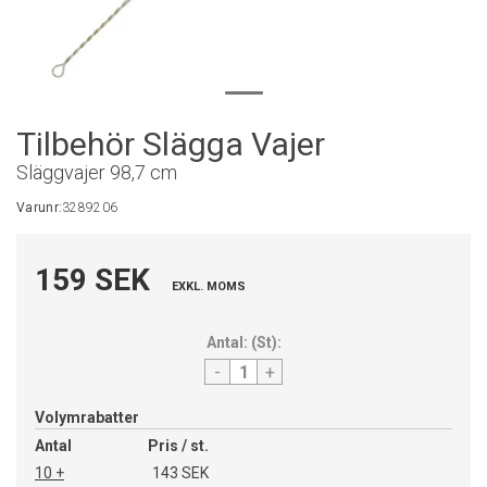
Tilbehör Slägga Vajer
Släggvajer 98,7 cm
Varunr:
3289206
159 SEK
EXKL. MOMS
Antal:
(
St
):
-
+
Volymrabatter
Antal
Pris / st.
10 +
143 SEK