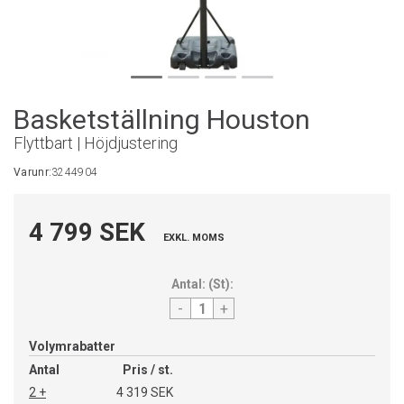
Basketställning Houston
Flyttbart | Höjdjustering
Varunr:
3244904
4 799 SEK
EXKL. MOMS
Antal:
(
St
):
-
+
Volymrabatter
Antal
Pris / st.
2 +
4 319 SEK