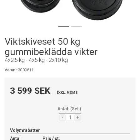
Viktskiveset 50 kg
gummibeklädda vikter
4x2,5 kg - 4x5 kg - 2x10 kg
Varunr:
3003611
3 599 SEK
EXKL. MOMS
Antal:
(
Set
):
-
+
Volymrabatter
Antal
Pris / st.