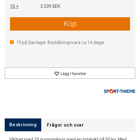
10 +
3 239 SEK
Köp
19
på fjärrlager. Beställningsvara ca.
14
dagar
Lägg i favoriter
Beskrivning
Frågor och svar
Viktset med 10 gummiskivor med en totalvikt på 50 kg. Med